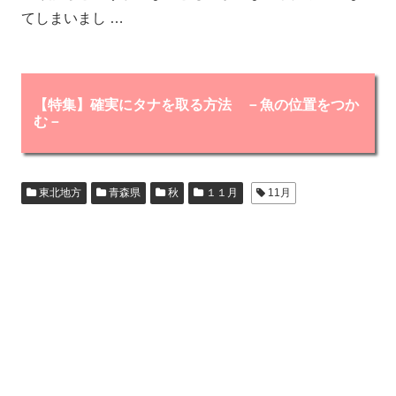
てしまいまし …
【特集】確実にタナを取る方法 －魚の位置をつか
む－
東北地方
青森県
秋
１１月
11月