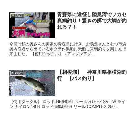
青森県に遠征し陸奥湾でフカセ
東北地方
真鯛釣り！驚きの餌で大鯛が釣
れる？！
今回は私の奥さんの実家の青森県に行き、お義父さんとむつ市浜
奥内漁港から出ているホタテ作業船に乗船し真鯛釣りを楽しんで
来ました。 【使用タックル】（アマゾンアソ...
【相模湖】 神奈川県相模湖釣
関東地方
行 【バス釣り】
【使用タックル】 ロッド:HB640ML リール:STEEZ SV TW ライ
ン:ナイロン14LB ロッド:680JMHS リール:COMPLEX 250...