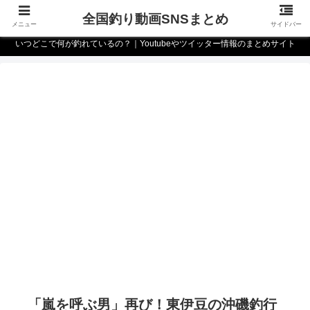
全国釣り動画SNSまとめ
メニュー
サイドバー
いつどこで何が釣れているの？｜Youtubeやツイッター情報のまとめサイト
「嵐を呼ぶ男」再び！東伊豆の沖磯釣行