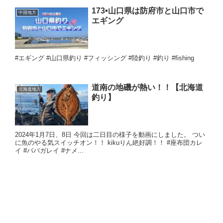
173•山口県は防府市と山口市で
中国地方
エギング
#エギング #山口県釣り #フィッシング #陸釣り #釣り #fishing
道南の地磯が熱い！！【北海道
北海道地方
釣り】
2024年1月7日、8日 今回は二日目の様子を動画にしました。 つい
に魚のやる気スイッチオン！！ kikuりん絶好調！！ #座布団カレ
イ #ババガレイ #ナメ...