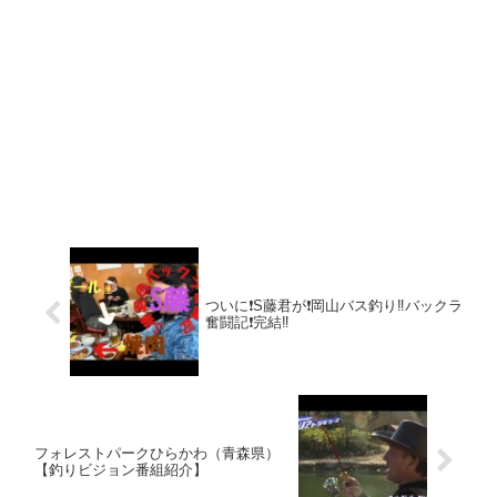
ついに❗️S藤君が❗️岡山バス釣り‼️バックラ
奮闘記❗️完結‼️
フォレストパークひらかわ（青森県）
【釣りビジョン番組紹介】