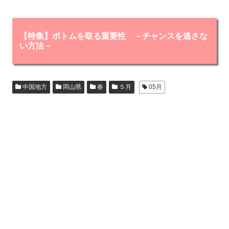
【特集】ボトムを取る重要性 －チャンスを逃さな
い方法－
中国地方
岡山県
春
５月
05月