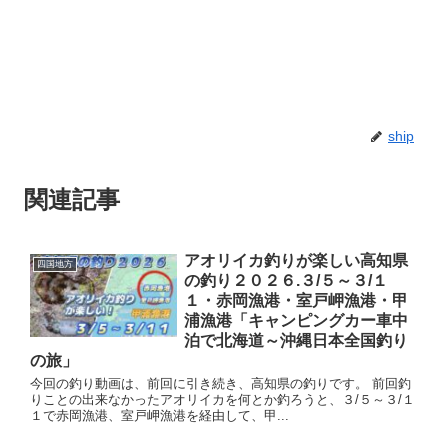
ship
関連記事
アオリイカ釣りが楽しい高知県
四国地方
の釣り２０２６.３/５～３/１
１・赤岡漁港・室戸岬漁港・甲
浦漁港「キャンピングカー車中
泊で北海道～沖縄日本全国釣り
の旅」
今回の釣り動画は、前回に引き続き、高知県の釣りです。 前回釣
りことの出来なかったアオリイカを何とか釣ろうと、３/５～３/１
１で赤岡漁港、室戸岬漁港を経由して、甲...