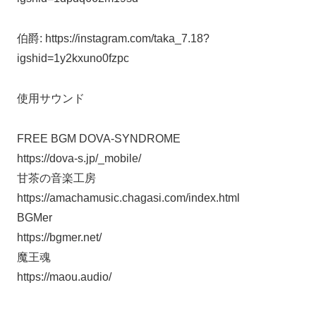
伯爵: https://instagram.com/taka_7.18?
igshid=1y2kxuno0fzpc
使用サウンド
FREE BGM DOVA-SYNDROME
https://dova-s.jp/_mobile/
甘茶の音楽工房
https://amachamusic.chagasi.com/index.html
BGMer
https://bgmer.net/
魔王魂
https://maou.audio/