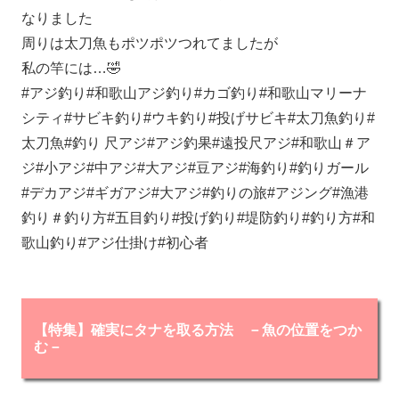
なりました
周りは太刀魚もポツポツつれてましたが
私の竿には…🤣
#アジ釣り#和歌山アジ釣り#カゴ釣り#和歌山マリーナ
シティ#サビキ釣り#ウキ釣り#投げサビキ#太刀魚釣り#
太刀魚#釣り 尺アジ#アジ釣果#遠投尺アジ#和歌山＃ア
ジ#小アジ#中アジ#大アジ#豆アジ#海釣り#釣りガール
#デカアジ#ギガアジ#大アジ#釣りの旅#アジング#漁港
釣り＃釣り方#五目釣り#投げ釣り#堤防釣り#釣り方#和
歌山釣り#アジ仕掛け#初心者
【特集】確実にタナを取る方法 －魚の位置をつか
む－