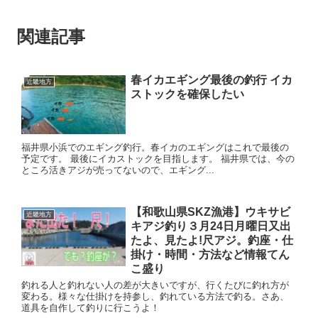
関連記事
春イカエギング最後の釣行 イカ
近畿地方
ストックを確保したい
福井県小浜でのエギング釣行。春イカのエギングはこれで最後の
予定です。 最後にイカストックを目指します。 福井県では、今の
ところ活きアジが売ってないので、エギング...
【和歌山県SKZ漁港】ウキサビ
近畿地方
キアジ釣り３月24日月曜日又出
たよ、見たよ!尺アジ。釣座・仕
掛け・時間・方法など情報てん
こ盛り
釣れる人と釣れない人の差が大きいですが、行くたびに釣れ方が
変わる。様々な仕掛けを持参し、釣れている方法で釣る。さあ、
道具を自作して釣りに行こうよ！