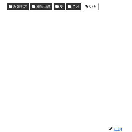
近畿地方
和歌山県
夏
７月
07月
ship