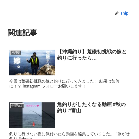
ship
関連記事
【沖縄釣り】荒磯初挑戦の嫁と
沖縄県
釣りに行ったら…
今回は荒磯初挑戦の嫁と釣りに行ってきました！ 結果は如何
に！？ Instagram フォローお願いします！
魚釣りがしたくなる動画 #秋の
中部地方
釣り #富山
釣りに行けない夜に気付いたら動画を編集していました。 #泳がせ
釣り #shorts