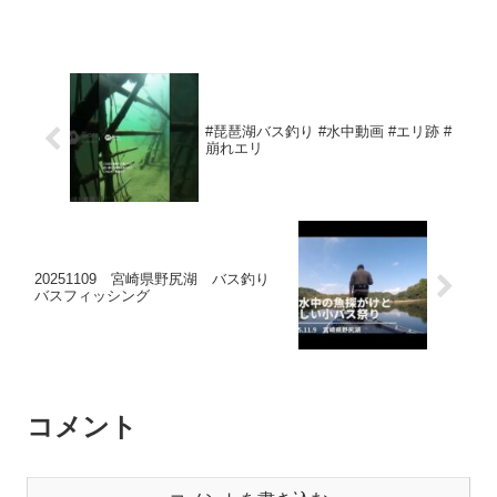
#琵琶湖バス釣り #水中動画 #エリ跡 #
崩れエリ
20251109 宮崎県野尻湖 バス釣り
バスフィッシング
コメント