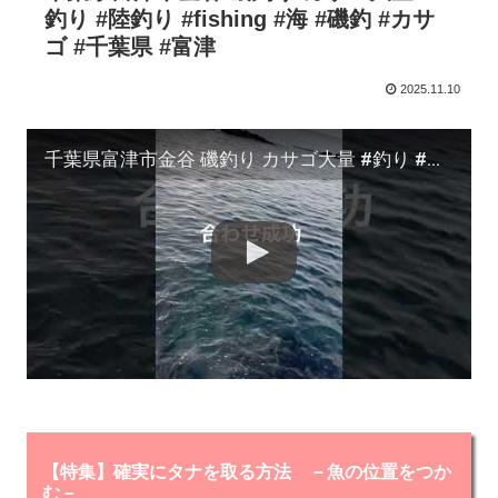
釣り #陸釣り #fishing #海 #磯釣 #カサ
ゴ #千葉県 #富津
2025.11.10
千葉県富津市金谷 磯釣り カサゴ大量 #釣り #陸釣り #fishing #海 #磯釣 #カサゴ #千葉県 #富津
【特集】確実にタナを取る方法 －魚の位置をつか
む－