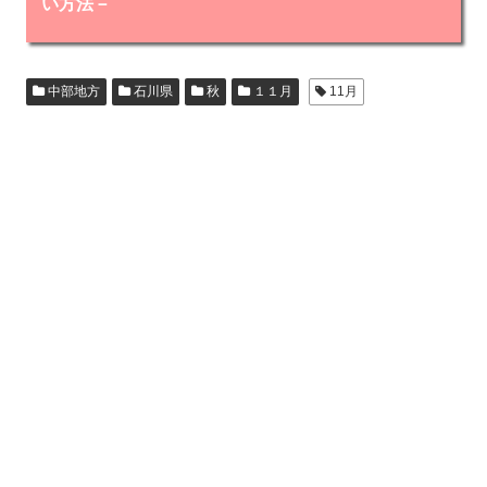
い方法－
中部地方
石川県
秋
１１月
11月