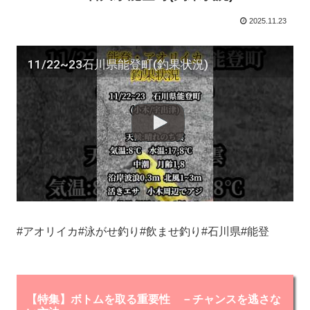
2025.11.23
11/22~23石川県能登町(釣果状況)
#アオリイカ#泳がせ釣り#飲ませ釣り#石川県#能登
【特集】ボトムを取る重要性 －チャンスを逃さな