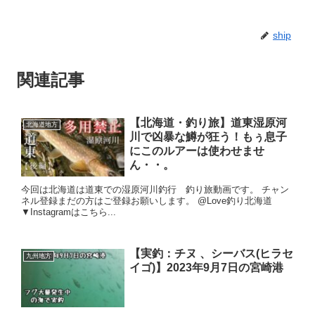
ship
関連記事
【北海道・釣り旅】道東湿原河
北海道地方
川で凶暴な鱒が狂う！もぅ息子
にこのルアーは使わせませ
ん・・。
今回は北海道は道東での湿原河川釣行 釣り旅動画です。 チャン
ネル登録まだの方はご登録お願いします。 @Love釣り北海道
▼Instagramはこちら...
【実釣：チヌ 、シーバス(ヒラセ
九州地方
イゴ)】2023年9月7日の宮崎港