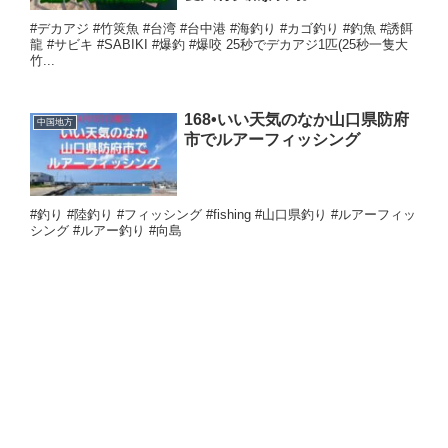
#デカアジ #竹筴魚 #台湾 #台中港 #海釣り #カゴ釣り #釣魚 #誘餌
龍 #サビキ #SABIKI #爆釣 #爆咬 25秒でデカアジ1匹(25秒一隻大
竹...
168•いい天気のなか山口県防府
中国地方
市でルアーフィッシング
#釣り #陸釣り #フィッシング #fishing #山口県釣り #ルアーフィッ
シング #ルアー釣り #向島