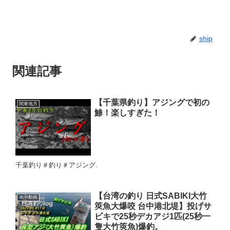
ship
関連記事
【千葉県釣り】アジングで初の
関東地方
鯵！楽しすぎた！
千葉釣り＃釣り＃アジング.
【台湾の釣り 日式SABIKI大竹
水中動画
筴魚大爆咬 台中港北堤】投げサ
ビキで25秒デカアジ1匹(25秒一
隻大竹筴魚)爆釣。