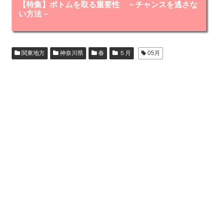
【特集】ボトムを取る重要性 －チャンスを逃さな
い方法－
関東地方
神奈川県
春
５月
05月