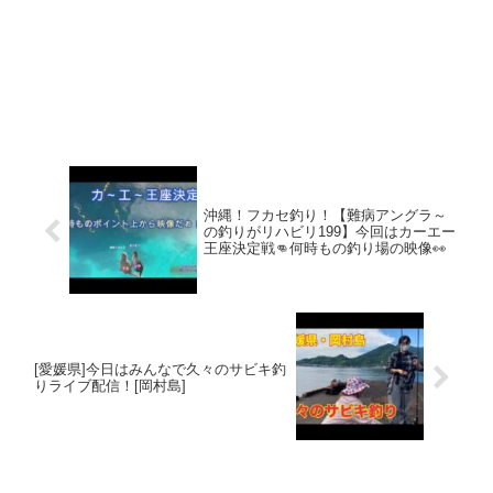
沖縄！フカセ釣り！【難病アングラ～
の釣りがリハビリ199】今回はカーエー
王座決定戦👊何時もの釣り場の映像👀
[愛媛県]今日はみんなで久々のサビキ釣
りライブ配信！[岡村島]