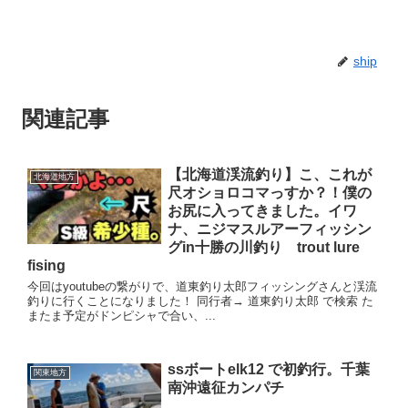
ship
関連記事
【北海道渓流釣り】こ、これが
北海道地方
尺オショロコマっすか？！僕の
お尻に入ってきました。イワ
ナ、ニジマスルアーフィッシン
グin十勝の川釣り trout lure
fising
今回はyoutubeの繋がりで、道東釣り太郎フィッシングさんと渓流
釣りに行くことになりました！ 同行者→ 道東釣り太郎 で検索 た
またま予定がドンピシャで合い、...
ssボートelk12 で初釣行。千葉
関東地方
南沖遠征カンパチ