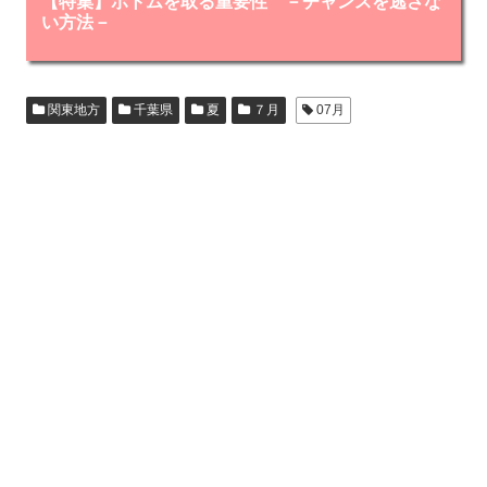
【特集】ボトムを取る重要性 －チャンスを逃さな
い方法－
関東地方
千葉県
夏
７月
07月