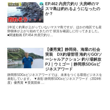
EP.462 内房穴釣り 大房岬のマ
関東地方
スマ島は釣れるようになったの
か？
1年近く釣果が上がっていないマスマ島ですが、ほかの地区でも産
卵個体が上がり始めてきたので 状況を確認しに行ってきました。
■関連動画 EP.454 外房穴釣り...
【優秀賞】静岡発、海業の社会
中部地方
実装 DX釣場管理 海釣りGO/ソ
ーシャルアクション 釣り場解放
PJ｜ウミゴー｜静岡県SDGsビ
ジネスアワード
静岡県SDGsビジネスアワードでは、未来をつくる環境ビジネスを
表彰しています。 ▼表彰 静岡県SDGsビジネスアワード（2024年
度）優秀賞 ▼受賞団体 ...