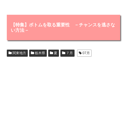
【特集】ボトムを取る重要性 －チャンスを逃さな
い方法－
関東地方
栃木県
夏
７月
07月