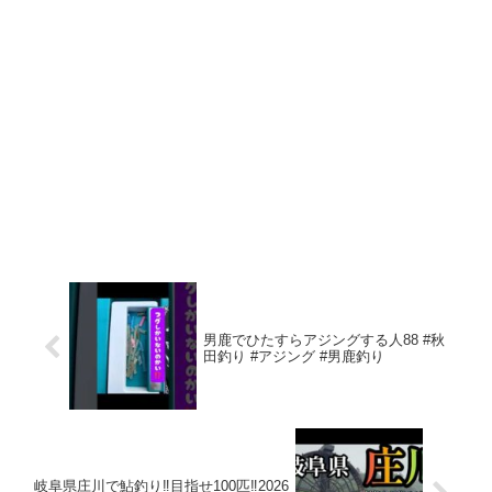
男鹿でひたすらアジングする人88 #秋
田釣り #アジング #男鹿釣り
岐阜県庄川で鮎釣り‼️目指せ100匹‼️2026