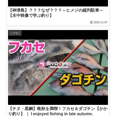
【神津島】？？？なぜ？？？～ヒメジの縦列駐車～
【水中映像で学ぶ釣り】
2020.12.07
九州地方
【チヌ・黒鯛】晩秋を満喫！フカセ＆ダゴチン【かか
り釣り】 ｜ I enjoyed fishing in late autumn.