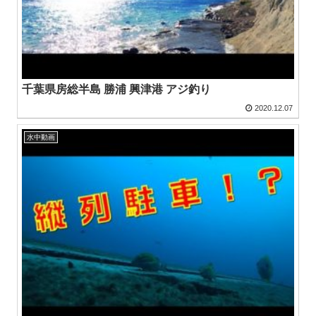
千葉県房総半島 勝浦 興津港 アジ釣り
2020.12.07
水中動画