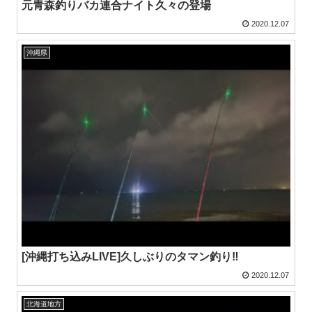
元青森釣りバカ連合ナイト久々の登場
2020.12.07
沖縄県
[沖縄打ち込みLIVE]久しぶりのタマン釣り‼️
2020.12.07
北海道地方