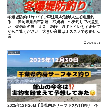
冬爆堤防釣り❕ヤバイッ💥注意⚠️危険❗人生初魚種釣
る‼️ 静岡県湖西市新居 砂揚場 ヘチ釣りで根魚狙
い 爆釣浜名湖 １２月釣行 必ずトイレをすませて
からご覧ください 大きい音量はオススメできません
😜
2026.01.31
関東地方
2025年12月30日千葉県内房サーフキス投げ釣り 今