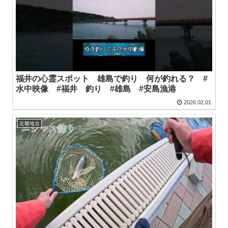
福井の心霊スポット 雄島で釣り 何が釣れる？ #
水中映像 #福井 釣り #雄島 #安島漁港
2026.02.01
近畿地方