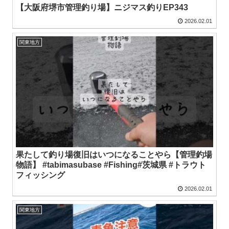
【大阪府堺市管理釣り場】ニジマス釣りEP343
2026.02.01
関東地方
果たして釣り場復旧はいつになることやら【管理釣場
物語】 #tabimasubase #Fishing#茨城県 #トラウト
フィッシング
2026.02.01
関東地方