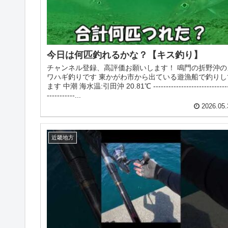
今日は何匹釣れるかな？【キス釣り】
チャンネル登録、高評価お願いします！ 鳴門の折野沖の
ワハギ釣りです 東かがわ市から出ている遊漁船で釣りし
ます 中潮 海水温:引田沖 20.81℃ ------------------------------
-----------...
2026.05.
近畿地方