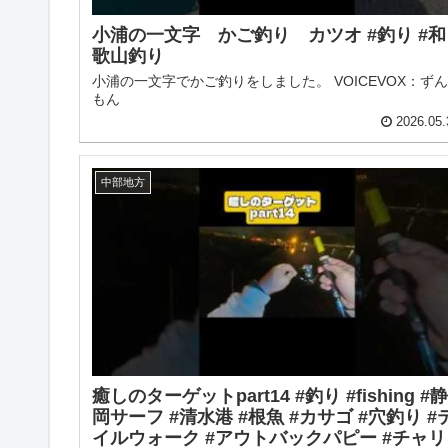
小浦の一文字 かご釣り カツオ #釣り #和
歌山釣り
小浦の一文字でかご釣りをしました。 VOICEVOX：ず
もん
2026.05.
中部地方
癒しのターゲットpart14 #釣り #fishing #静
岡サーフ #清水港 #根魚 #カサゴ #穴釣り #
イルウォーク #アウトバックパピー #チャリ