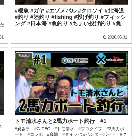
#根魚 #ガヤ #エゾメバル #クロソイ #北海道
#釣り #陸釣り #fishing #投げ釣り #フィッシ
ング #日本海 #魚釣り #ちょい投げ釣り #魚
んだ
31
2026.05.31
四国地方
トモ清水さんと2馬力ボート釣行 #1
テ
#愛媛県 #G-TEC #トモ清水 #プロタイプ #2馬力ボ
ート #コラボ #真鯛 #タイラバ #ハンターボート #ク