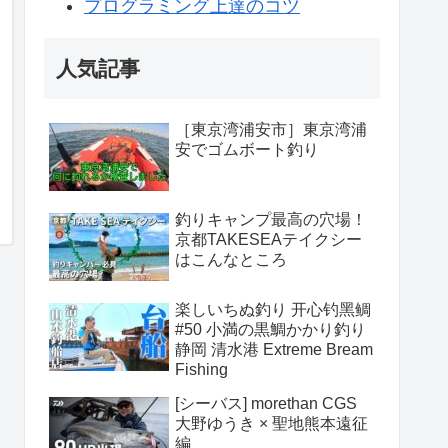
プログラミング上達のコツ
人気記事
［東京湾浦安市］東京湾浦
安でゴムボート釣り
釣りキャンプ最高の穴場！
京都TAKESEAテイクシー
はこんなところ
楽しいちぬ釣り 开心钓黑鲷
#50 小満の黒鯛かかり釣り
静岡 清水港 Extreme Bream
Fishing
[シーバス] morethan CGS
大野ゆうき × 聖地熊本遠征
編