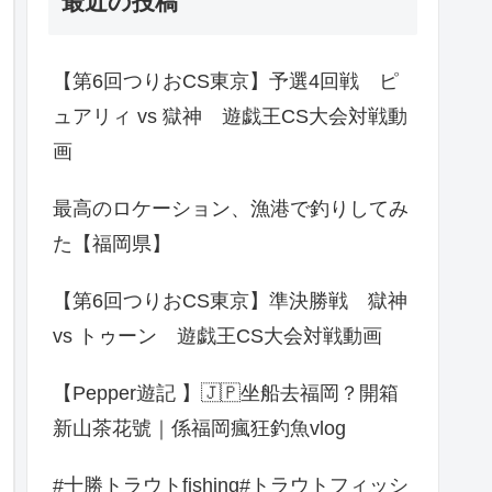
最近の投稿
【第6回つりおCS東京】予選4回戦 ピ
ュアリィ vs 獄神 遊戯王CS大会対戦動
画
最高のロケーション、漁港で釣りしてみ
た【福岡県】
【第6回つりおCS東京】準決勝戦 獄神
vs トゥーン 遊戯王CS大会対戦動画
【Pepper遊記 】🇯🇵坐船去福岡？開箱
新山茶花號｜係福岡瘋狂釣魚vlog
#十勝トラウトfishing#トラウトフィッシ