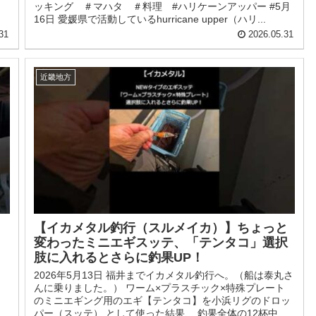
ッキング ＃マハタ ＃料理 #ハリケーンアッパー #5月
16日 愛媛県で活動しているhurricane upper（ハリ...
31
2026.05.31
近畿地方
【イカメタル釣行（スルメイカ）】ちょっと
変わったミニエギスッテ、「テンタコ」選択
肢に入れるとさらに釣果UP！
2026年5月13日 福井までイカメタル釣行へ。（船は泰丸さ
んに乗りました。） ワーム×プラスチック×特殊プレート
のミニエギング用のエギ【テンタコ】を小浜リグのドロッ
パー（スッテ） として使った結果、 釣果全体の12杯中、