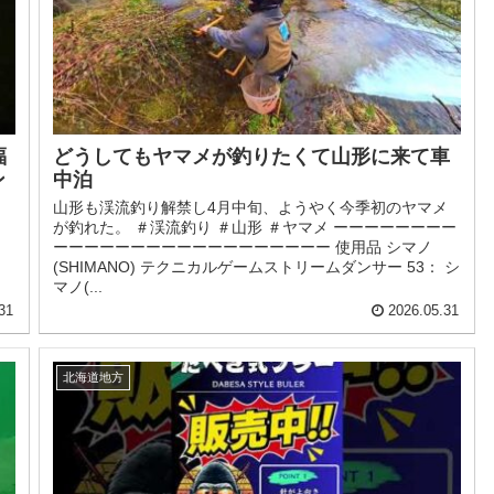
福
どうしてもヤマメが釣りたくて山形に来て車
ン
中泊
山形も渓流釣り解禁し4月中旬、ようやく今季初のヤマメ
が釣れた。 ＃渓流釣り ＃山形 ＃ヤマメ ーーーーーーーー
ーーーーーーーーーーーーーーーーーー 使用品 シマノ
(SHIMANO) テクニカルゲームストリームダンサー 53： シ
マノ(...
31
2026.05.31
北海道地方