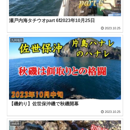
瀬戸内海タチウオpart 6❗2023年10月25日
2023.10.25
九州地方
【磯釣り】佐世保沖磯で秋磯開幕
2023.10.25
沖縄県