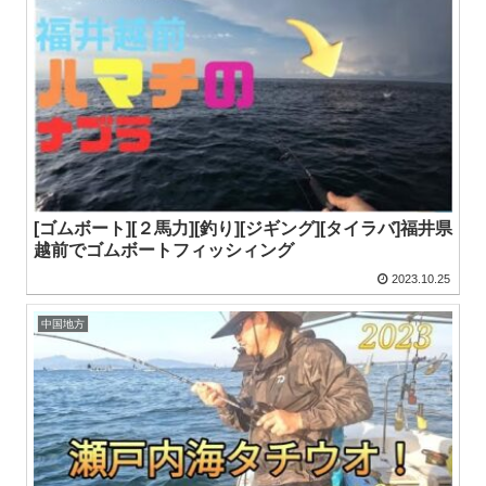
[ゴムボート][２馬力][釣り][ジギング][タイラバ]福井県
越前でゴムボートフィッシィング
2023.10.25
中国地方