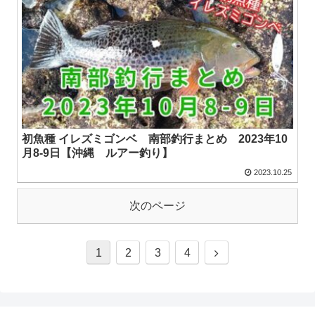
初魚種 イレズミゴンベ 南部釣行まとめ 2023年10
月8-9日【沖縄 ルアー釣り】
2023.10.25
次のページ
1
2
3
4