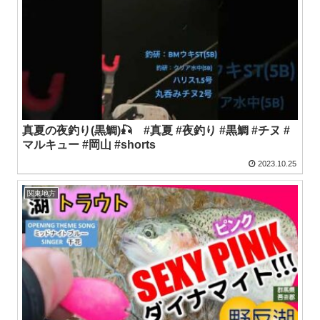
真夏の夜釣り(黒鯛)🎣 #真夏 #夜釣り #黒鯛 #チヌ #
マルキュー #岡山 #shorts
2023.10.25
関東地方