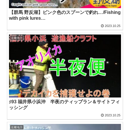
【群馬 野反湖】ピンク色のスプーンで釣れ…/Fishing
with pink lures…
2023.10.25
近畿地方
♯93 福井県小浜沖 半夜のティップラン＆サイトフィ
ッシング
2023.10.25
近畿地方