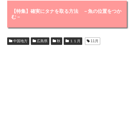
【特集】確実にタナを取る方法 －魚の位置をつか
む－
中国地方
広島県
秋
１１月
11月