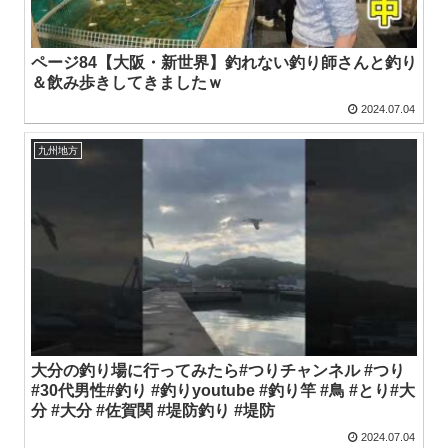
ページ84【大阪・新世界】釣れない釣り師さんと釣り
＆飲み歩きしてきましたｗ
2024.07.04
九州地方
大分の釣り場に行ってみたら#つりチャンネル #つり
#30代男性#釣り #釣りyoutube #釣り竿 #鳥 #とり#大
分 #大分 #佐賀関 #堤防釣り #堤防
2024.07.04