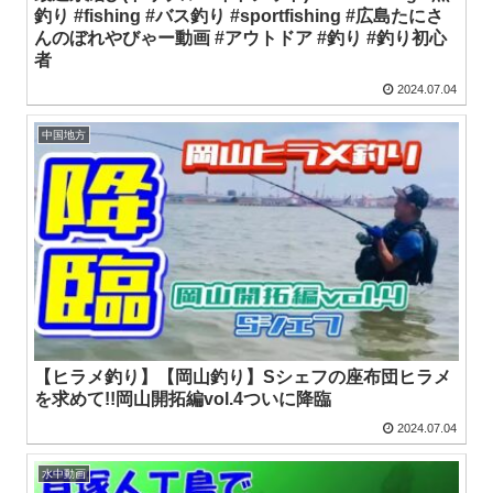
釣り #fishing #バス釣り #sportfishing #広島たにさ
んのぼれやびゃー動画 #アウトドア #釣り #釣り初心
者
2024.07.04
中国地方
【ヒラメ釣り】【岡山釣り】Sシェフの座布団ヒラメ
を求めて!!岡山開拓編vol.4ついに降臨
2024.07.04
水中動画