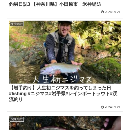
釣男日誌3 【神奈川県】小田原市 米神堤防
2024.09.21
東北地方
【岩手釣り】人生初ニジマスを釣ってしまった日
#fishing #ニジマス#岩手県#レインボートラウト#渓
流釣り
2024.09.21
関東地方