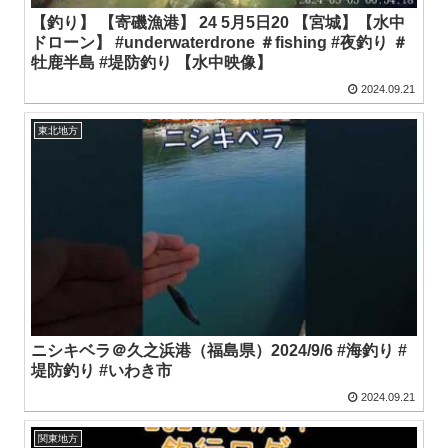
【釣り】 【寄磯漁港】 24 5月5日20 【宮城】【水中
ドローン】 #underwaterdrone ＃fishing #夜釣り ＃
牡鹿半島 #堤防釣り 【水中映像】
2024.09.21
東北地方
ニシキベラ＠久之浜港（福島県）2024/9/6 #海釣り #
堤防釣り #いわき市
2024.09.21
関東地方