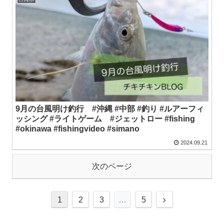
9月の台風明け釣行 #沖縄 #中部 #釣り #ルアーフィ
ッシング #ライトゲーム #ジェットロー #fishing
#okinawa #fishingvideo #simano
2024.09.21
次のページ
1
2
3
…
5