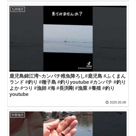
九州地方
鹿児島錦江湾~カンパチ稚魚降ろし#鹿児島 #ふくまん
ランド #釣り #種子島 #釣りyoutube #カンパチ #釣り
よか #つり #漁師 #海 #長渕剛 #漁業 #養殖 #釣り
youtube
2025.05.08
中部地方