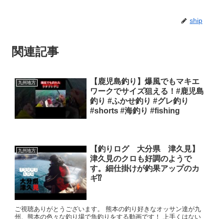
ship
関連記事
【鹿児島釣り】爆風でもマキエ
九州地方
ワークでサイズ狙える！#鹿児島
釣り #ふかせ釣り #グレ釣り
#shorts #海釣り #fishing
【釣りログ 大分県 津久見】
九州地方
津久見のクロも好調のようで
す。細仕掛けが釣果アップのカ
ギ⁉️
ご視聴ありがとうございます。 熊本の釣り好きなオッサン達が九
州、熊本の色々な釣り場で魚釣りをする動画です！ 上手くはない