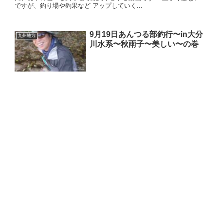
ですが、釣り場や釣果など アップしていく...
9月19日あんつる部釣行〜in大分
九州地方
川水系〜秋雨子〜美しい〜の巻