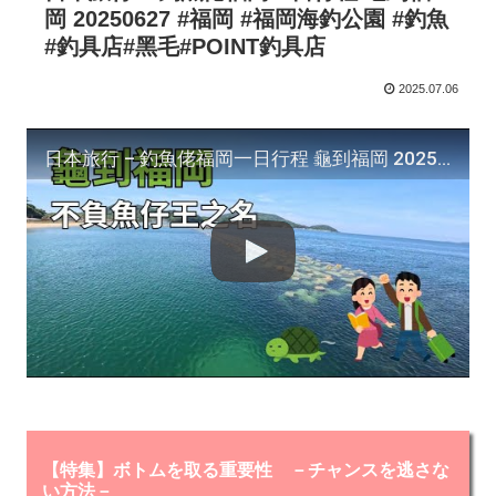
岡 20250627 #福岡 #福岡海釣公園 #釣魚
#釣具店#黑毛#POINT釣具店
2025.07.06
日本旅行 – 釣魚佬福岡一日行程 龜到福岡 20250627 #福岡 #福岡海釣公園 #釣魚#釣具店#黑毛#POINT釣具店
【特集】ボトムを取る重要性 －チャンスを逃さな
い方法－