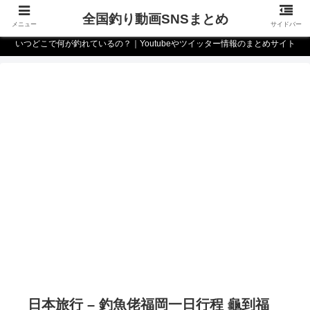
全国釣り動画SNSまとめ
メニュー
サイドバー
いつどこで何が釣れているの？｜Youtubeやツイッター情報のまとめサイト
日本旅行 – 釣魚佬福岡一日行程 龜到福