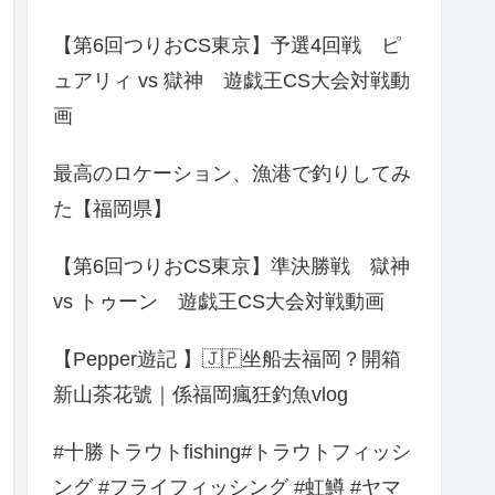
【第6回つりおCS東京】予選4回戦 ピ
ュアリィ vs 獄神 遊戯王CS大会対戦動
画
最高のロケーション、漁港で釣りしてみ
た【福岡県】
【第6回つりおCS東京】準決勝戦 獄神
vs トゥーン 遊戯王CS大会対戦動画
【Pepper遊記 】🇯🇵坐船去福岡？開箱
新山茶花號｜係福岡瘋狂釣魚vlog
#十勝トラウトfishing#トラウトフィッシ
ング #フライフィッシング #虹鱒 #ヤマ