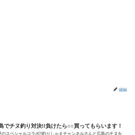
ship
島でチヌ釣り対決!!負けたら○○買ってもらいます！
ヌ 夏のスペシャルコラボ!!釣りしゃまチャンネルさんと広島のチヌを