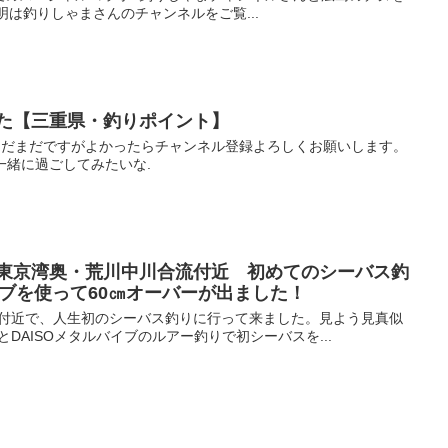
説明は釣りしゃまさんのチャンネルをご覧...
た【三重県・釣りポイント】
まだまだですがよかったらチャンネル登録よろしくお願いします。
一緒に過ごしてみたいな.
東京湾奥・荒川中川合流付近 初めてのシーバス釣
イブを使って60㎝オーバーが出ました！
付近で、人生初のシーバス釣りに行って来ました。見よう見真似
DAISOメタルバイブのルアー釣りで初シーバスを...