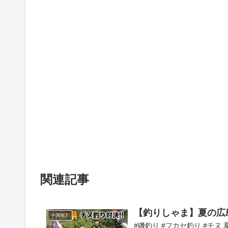
関連記事
【釣りしゃま】夏の広
中国地方
#磯釣り #フカセ釣り #チ