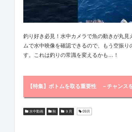
釣り好き必見！水中カメラで魚の動きが丸見え
ムで水中映像を確認できるので、もう空振り
す。これは釣りの常識を変えるかも…！
【特集】ボトムを取る重要性 －チャンス
水中動画
秋
９月
09月