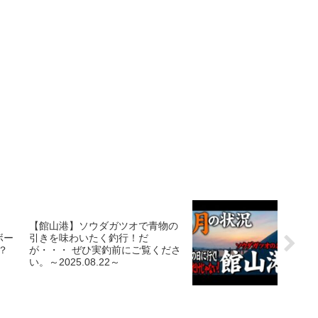
【館山港】ソウダガツオで青物の
ボー
引きを味わいたく釣行！だ
？
が・・・ ぜひ実釣前にご覧くださ
い。～2025.08.22～