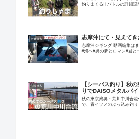
釣りまくる!! バトルの詳細
志摩沖にて・見えてき
近畿地方
志摩沖ジギング 動画編集は
#海へ#男の夢とロマン#君と
【シーバス釣り】秋の
関東地方
りでDAISOメタルバ
秋の東京湾奥・荒川中川合流
で、青イソメのぶっ込み釣りと