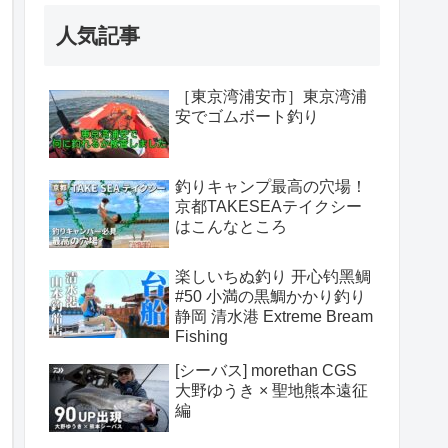
人気記事
［東京湾浦安市］東京湾浦
安でゴムボート釣り
釣りキャンプ最高の穴場！
京都TAKESEAテイクシー
はこんなところ
楽しいちぬ釣り 开心钓黑鲷
#50 小満の黒鯛かかり釣り
静岡 清水港 Extreme Bream
Fishing
[シーバス] morethan CGS
大野ゆうき × 聖地熊本遠征
編