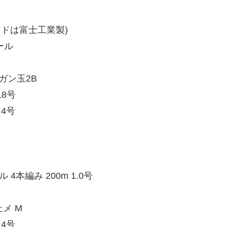
ドは富士工業製)
ール
ガン玉2B
18号
 4号
 4本編み 200m 1.0号
メ M
 4号