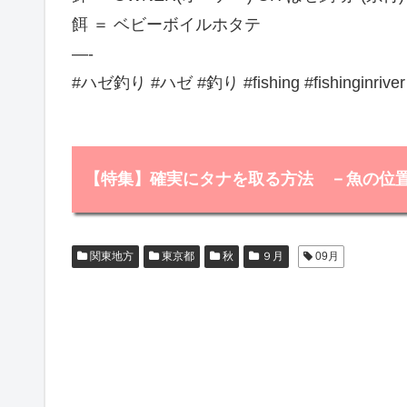
餌 ＝ ベビーボイルホタテ
—-
#ハゼ釣り #ハゼ #釣り #fishing #fishinginriv
【特集】確実にタナを取る方法 －魚の位
関東地方
東京都
秋
９月
09月