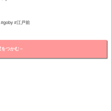
er #goby #江戸前
置をつかむ－