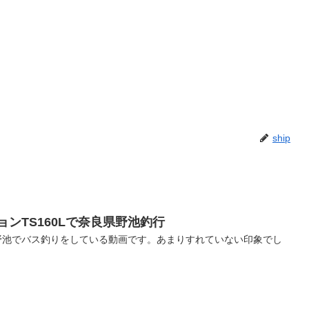
ship
ンTS160Lで奈良県野池釣行
県の野池でバス釣りをしている動画です。あまりすれていない印象でし