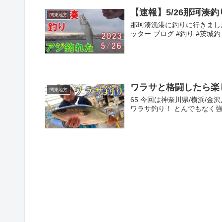
【速報】5/26那珂湊
関東地方
那珂湊漁港に釣りに行きました 
ッター ブログ #釣り #茨城釣り
ワラサと格闘したら楽
関東地方
65 今回は神奈川県/横浜/
ワラサ釣り！ とんでもなく強い