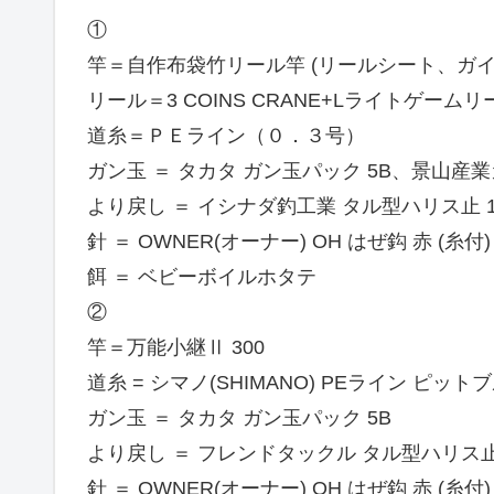
①
竿＝自作布袋竹リール竿 (リールシート、ガイ
リール＝3 COINS CRANE+Lライトゲームリ
道糸＝ＰＥライン（０．３号）
ガン玉 ＝ タカタ ガン玉パック 5B、景山産業
より戻し ＝ イシナダ釣工業 タル型ハリス止 
針 ＝ OWNER(オーナー) OH はぜ鈎 赤 (糸付)
餌 ＝ ベビーボイルホタテ
②
竿＝万能小継Ⅱ 300
道糸 = シマノ(SHIMANO) PEライン ピットブル
ガン玉 ＝ タカタ ガン玉パック 5B
より戻し ＝ フレンドタックル タル型ハリス止
針 ＝ OWNER(オーナー) OH はぜ鈎 赤 (糸付)