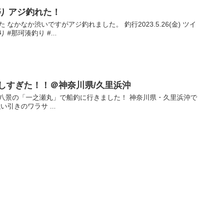
釣り アジ釣れた！
なかなか渋いですがアジ釣れました。 釣行2023.5.26(金) ツイ
 #那珂湊釣り #...
しすぎた！！＠神奈川県/久里浜沖
金沢八景の「一之瀬丸」で船釣に行きました！ 神奈川県・久里浜沖で
引きのワラサ ...