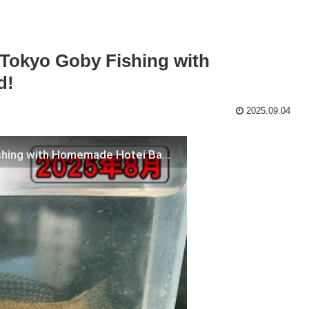
Goby Fishing with
d!
2025.09.04
自作布袋竹竿で東京ハゼ釣り！Tokyo Goby Fishing with Homemade Hotei Bamboo Rod!