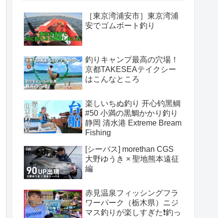
［東京湾浦安市］東京湾浦
安でゴムボート釣り
釣りキャンプ最高の穴場！
京都TAKESEAテイクシー
はこんなところ
楽しいちぬ釣り 开心钓黑鲷
#50 小満の黒鯛かかり釣り
静岡 清水港 Extreme Bream
Fishing
[シーバス] morethan CGS
大野ゆうき × 聖地熊本遠征
編
赤見温泉フィッシングフラ
ワーパーク（栃木県）ニジ
マス釣りが楽しすぎた❗️釣っ