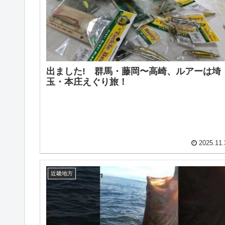
出ました! 群馬・藤岡〜高崎、ルアーは埼
玉・本庄えぐり旅！
2025.11.
近畿地方