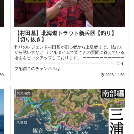
【村田基】北海道トラウト新兵器【釣り】
【切り抜き】
釣りのレジェンド村田基が初心者から上級者まで、結び方
から誘い方など リアルタイムで皆さんの質問に答えている
場面をピックアップしております。 ーーーーーーーーーー
ーーーーーーーーーーーーーーーーーーーーーーーー ライ
ブ配信このチャンネルは...
30
2025.11.30
関東地方