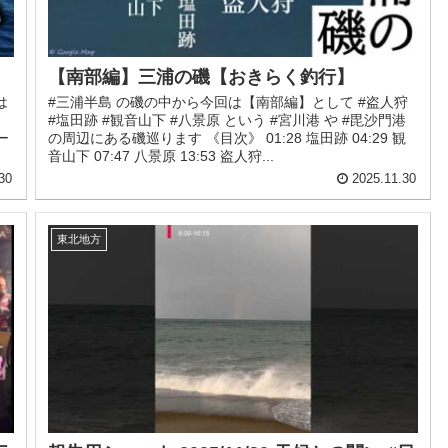
【南部編】三浦の磯【おきらく釣行】
は
#三浦半島 の磯の中から今回は【南部編】として #盗人狩
り
#塩田跡 #観音山下 #八景原 という #宮川港 や #毘沙門港
ー
の周辺にある磯巡ります 《目次》 01:28 塩田跡 04:29 観
音山下 07:47 八景原 13:53 盗人狩...
30
2025.11.30
東北地方