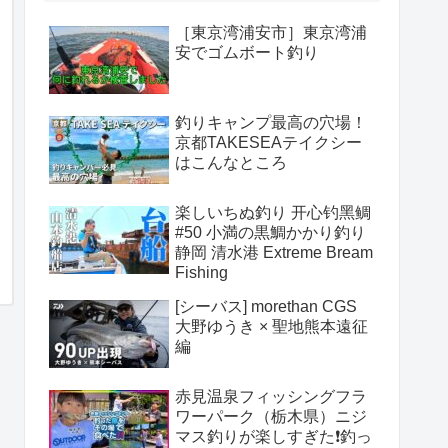
［東京湾浦安市］東京湾浦
安でゴムボート釣り
釣りキャンプ最高の穴場！
京都TAKESEAテイクシー
はこんなところ
楽しいちぬ釣り 开心钓黑鲷
#50 小満の黒鯛かかり釣り
静岡 清水港 Extreme Bream
Fishing
[シーバス] morethan CGS
大野ゆうき × 聖地熊本遠征
編
赤見温泉フィッシングフラ
ワーパーク（栃木県）ニジ
マス釣りが楽しすぎた❗️釣っ