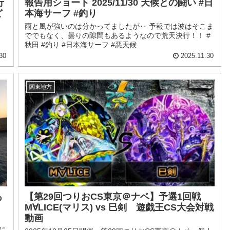
行
報告用ショート 2025/11/30 天候との闘い #日
ど
本海サーフ #釣り
雨と風が強いのは分かってましたが‥ 予報では波はそこま
ででもなく、曇りの隙間もあるようなので荒天決行！！ #
秋田 #釣り #日本海サーフ #悪天候
30
2025.11.30
関東地方
あ
【第29回つりおCS東京＠ナベ】予選1回戦
M∀LICE(マリス) vs 巳剣 遊戯王CS大会対戦
動画
に