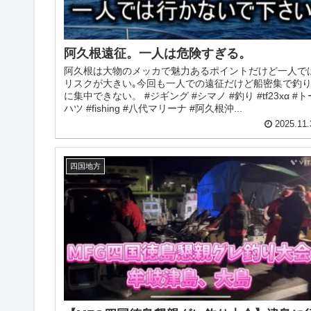
阿久根遠征。一人は危険すぎる。
阿久根は大物のメッカで魅力あるポイントだけど一人で
リスクが大きい｡今回も一人での遠征だけど船密集で釣
に集中できない。 #ジギング #シマノ #釣り #tf23xα #ト
ハツ #fishing #八代マリーナ #阿久根沖...
2025.11.
四国地方