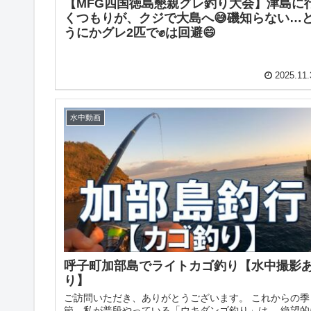
【MFG四国徳島懇親グレ釣り大会】津島に
くつもりが、クジで大島へ😅磯知らない…
うにかグレ2匹で✊は回避😄
2025.11.
水中動画
呼子町加部島でライトカゴ釣り【水中撮影
り】
ご訪問いただき、ありがとうございます。 これからの季
節、私が普段やっている「ウキダンゴ釣り」は、 絶望的