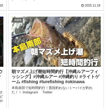
18
2025.11.18
沖縄県
ウ
朝マズメ上げ潮短時間釣行【沖縄ルアーフィ
サ
ッシング】#沖縄ルアー #沖縄釣り #ライトゲ
ーム #fishing #lurefishing #okinawa
り
本島南部で短時間釣行！普段釣れないミーバイが釣れ
さ
た！！ Instagram Twitter
ビ
や