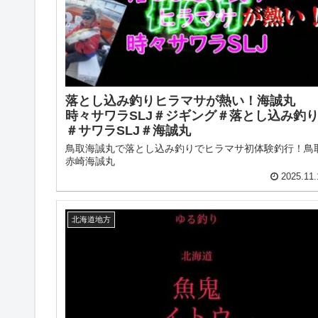
落とし込み釣りヒラマサが熱い！海誠丸
時々サワラSLJ＃ジギング＃落とし込み釣
＃サワラSLJ＃海誠丸
鳥取海誠丸で落とし込み釣りでヒラマサ初体験釣行！鳥
赤崎海誠丸
2025.11.
北海道地方