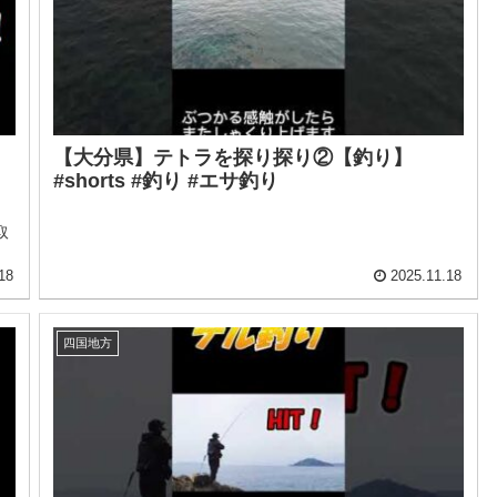
【大分県】テトラを探り探り②【釣り】
り
#shorts #釣り #エサ釣り
取
18
2025.11.18
四国地方