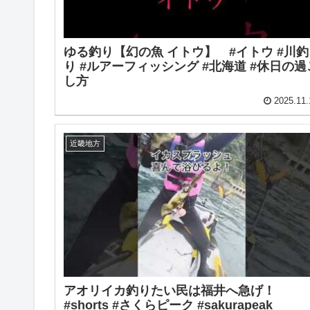
ゆる釣り【幻の魚 イトウ】 #イトウ #川釣
り #ルアーフィッシング #北海道 #休日の過
し方
2025.11.
近畿地方
アオリイカ釣りたい民は福井へ急げ！
#shorts #さくらピーク #sakurapeak