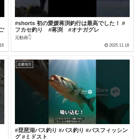
#shorts 初の愛媛蒋渕釣行は最高でした！ #
ご
フカセ釣り #蒋渕 #オナガグレ
元動画👇
18
2025.11.18
近畿地方
#琵琶湖バス釣り #バス釣り #バスフィッシン
グ #ミドスト