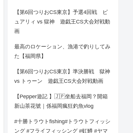
【第6回つりおCS東京】予選4回戦 ピ
ュアリィ vs 獄神 遊戯王CS大会対戦動
画
最高のロケーション、漁港で釣りしてみ
た【福岡県】
【第6回つりおCS東京】準決勝戦 獄神
vs トゥーン 遊戯王CS大会対戦動画
【Pepper遊記 】🇯🇵坐船去福岡？開箱
新山茶花號｜係福岡瘋狂釣魚vlog
#十勝トラウトfishing#トラウトフィッシ
ング #フライフィッシング #虹鱒 #ヤマ