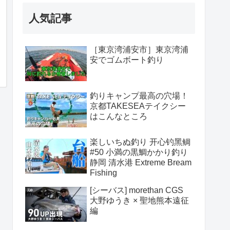
人気記事
［東京湾浦安市］東京湾浦
安でゴムボート釣り
釣りキャンプ最高の穴場！
京都TAKESEAテイクシー
はこんなところ
楽しいちぬ釣り 开心钓黑鲷
#50 小満の黒鯛かかり釣り
静岡 清水港 Extreme Bream
Fishing
[シーバス] morethan CGS
大野ゆうき × 聖地熊本遠征
編