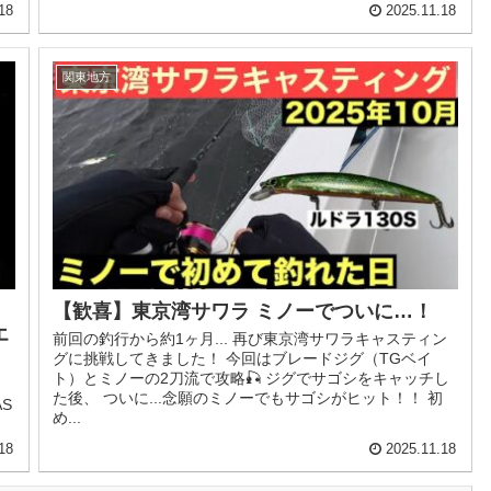
18
2025.11.18
関東地方
【歓喜】東京湾サワラ ミノーでついに…！
エ
前回の釣行から約1ヶ月... 再び東京湾サワラキャスティン
グに挑戦してきました！ 今回はブレードジグ（TGベイ
ト）とミノーの2刀流で攻略🎣 ジグでサゴシをキャッチし
た後、 ついに...念願のミノーでもサゴシがヒット！！ 初
AS
め...
18
2025.11.18