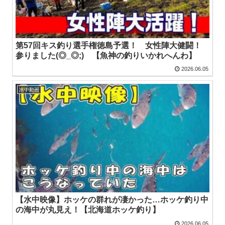
第57回キス釣り選手権徳島予選！ 女性陣大健闘！
参りました(◎_◎;) 【魚神の釣りいかれへんわ】
2026.06.05
水中動画
【水中映像】ホッケの群れが凄かった…ホッケ釣り中
の海中が丸見え！【北海道ホッケ釣り】
2026.06.05