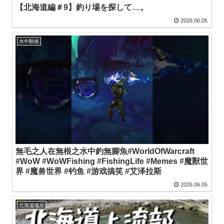
【北海道編＃9】釣り場を探して…。
2026.06.05
水中動画
無毛之人在無根之水中釣無腳魚#WorldOfWarcraft
#WoW #WoWFishing #FishingLife #Memes #魔獸世
界 #魔兽世界 #钓鱼 #游戏搞笑 #艾泽拉斯
2026.06.05
北海道地方