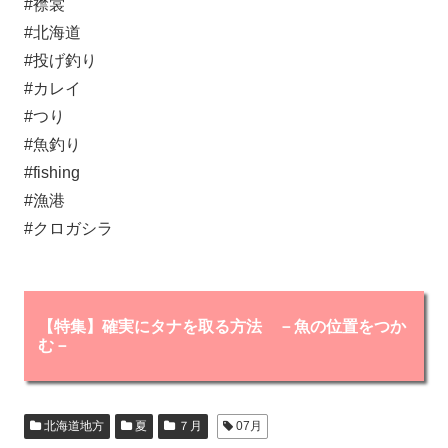
#襟裳
#北海道​
#投げ釣り​
#カレイ
#つり​
#魚釣り​
#fishing​
#漁港​
#クロガシラ ​
【特集】確実にタナを取る方法 －魚の位置をつか
む－
北海道地方
夏
７月
07月