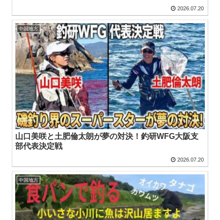
2026.07.20
中国地方
山口美咲と土肥倫太朗が夢の対決！釣研WFG大阪支
部代表決定戦
2026.07.20
中国地方