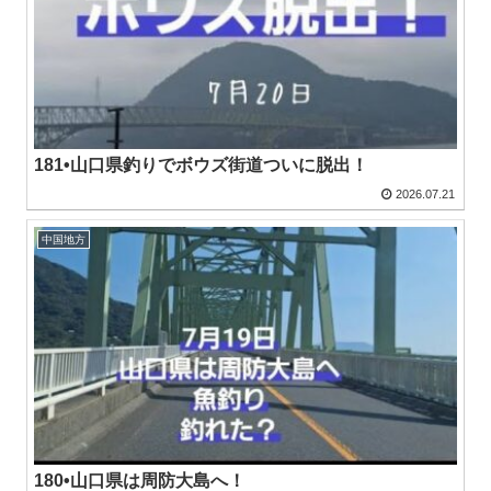
181•山口県釣りでボウズ街道ついに脱出！
2026.07.21
中国地方
180•山口県は周防大島へ！