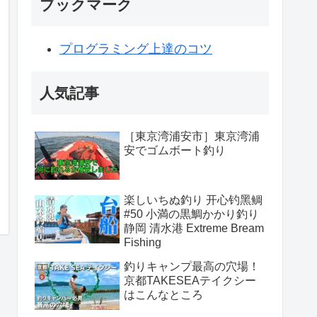
ブックマーク
プログラミング上達のコツ
人気記事
［東京湾浦安市］東京湾浦
安でゴムボート釣り
楽しいちぬ釣り 开心钓黑鲷
#50 小満の黒鯛かかり釣り
静岡 清水港 Extreme Bream
Fishing
釣りキャンプ最高の穴場！
京都TAKESEAテイクシー
はこんなところ