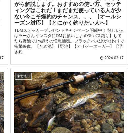
がら解説します。おすすめの使い方、セッテ
ィングはこれだ！まだまだ使っている人が少
ない今こそ爆釣のチャンス、、、【オールシ
ー
誰
ーズン対応】【とにかく釣りたい人へ】
TBMステッカープレゼントキャンペーン開催中！ 欲しい人
はラーさんインスタにDMお願いします🤲 バス釣り】して
たら野池で1m超えの怪魚捕獲。ブラックバス泳がせ釣りで
衝撃映像。【ため池】【野池】【アリゲーターガー】【浮
き釣...
17
2024.03.17
東北地方