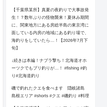
【千葉県某所】真夏の夜釣りで大事故発
生！？数年ぶりの怪物襲来！夏休み期間
に、関東地方にある房総半島の東京湾に
面している内房の地域にある釣り場で、
海釣りをしていたら…！【2026年7月下
旬】
↓続きは本編！ナブラ撃ち！北海道オホ
ーツクでもブリ釣りが…！ #fishing #釣
り#北海道釣り
磯で釣れたクエを食べます 隠岐諸島
島根エリア #shorts #クエ #磯釣り #料理