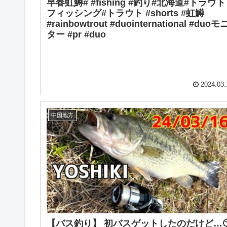
早春虹鱒# #fishing #釣り#北海道#トラウト
フィッシング#トラウト #shorts #虹鱒
#rainbowtrout #duointernational #duoモ
ター #pr #duo
2024.03.
中国地方
【バス釣り】 初バスゲットしたのだけど…