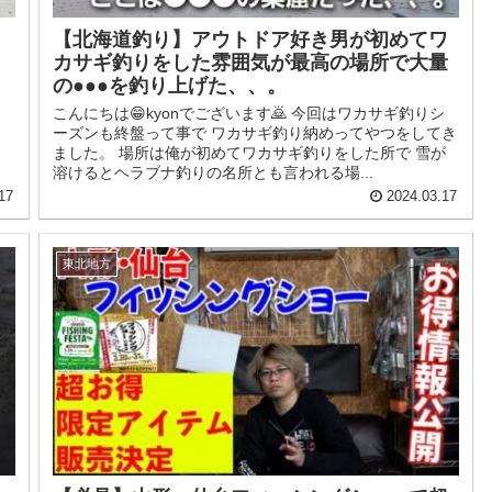
【北海道釣り】アウトドア好き男が初めてワ
カサギ釣りをした雰囲気が最高の場所で大量
の●●●を釣り上げた、、。
こんにちは😁kyonでございます🙇 今回はワカサギ釣りシ
ーズンも終盤って事で ワカサギ釣り納めってやつをしてき
ました。 場所は俺が初めてワカサギ釣りをした所で 雪が
溶けるとヘラブナ釣りの名所とも言われる場...
17
2024.03.17
東北地方