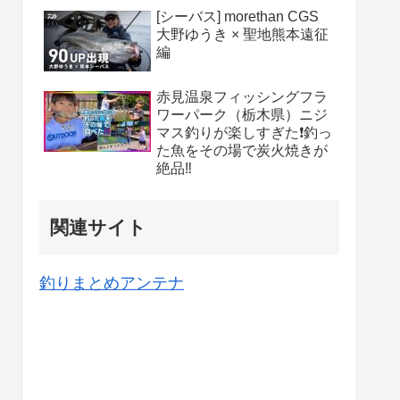
[シーバス] morethan CGS
大野ゆうき × 聖地熊本遠征
編
赤見温泉フィッシングフラ
ワーパーク（栃木県）ニジ
マス釣りが楽しすぎた❗️釣っ
た魚をその場で炭火焼きが
絶品‼️
関連サイト
釣りまとめアンテナ