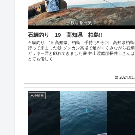
石鯛釣り 19 高知県 柏島‼️
石鯛釣り 19 高知県、柏島 手持ち‼️ 今回、高知県柏島
行って来ました😄 グンカン高場で足がすくみながら石鯛
ガッキー君と戯れてきました😆 井上渡船船長井上さんは
とても優しく...
2024.03.
水中動画