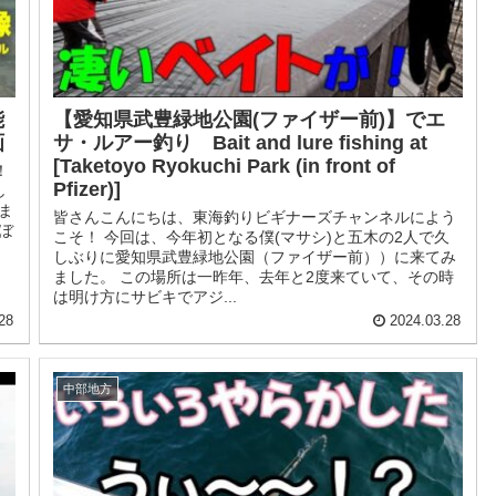
能
【愛知県武豊緑地公園(ファイザー前)】でエ
画
サ・ルアー釣り Bait and lure fishing at
[Taketoyo Ryokuchi Park (in front of
！
Pfizer)]
し
ま
皆さんこんにちは、東海釣りビギナーズチャンネルによう
ぼ
こそ！ 今回は、今年初となる僕(マサシ)と五木の2人で久
しぶりに愛知県武豊緑地公園（ファイザー前））に来てみ
ました。 この場所は一昨年、去年と2度来ていて、その時
は明け方にサビキでアジ...
28
2024.03.28
中部地方