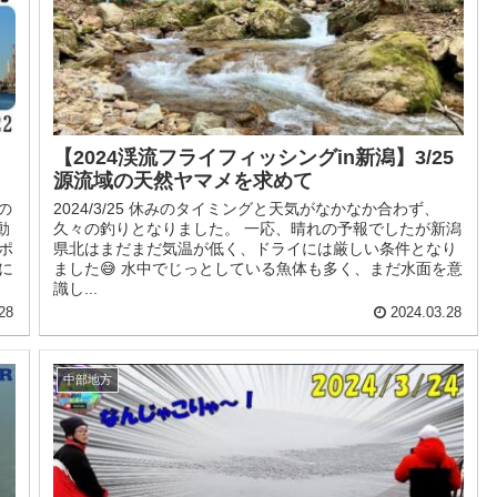
【2024渓流フライフィッシングin新潟】3/25
源流域の天然ヤマメを求めて
の
2024/3/25 休みのタイミングと天気がなかなか合わず、
動
久々の釣りとなりました。 一応、晴れの予報でしたが新潟
ポ
県北はまだまだ気温が低く、ドライには厳しい条件となり
に
ました😅 水中でじっとしている魚体も多く、まだ水面を意
識し...
28
2024.03.28
中部地方