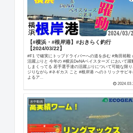
【#横浜・#根岸港】#おきらく釣行
【2024/03/22】
#F1 で確実にトップドライバーへの道を歩む #角田裕毅 
活躍ぶりと 今年の #横浜DeNAベイスターズ において躍
しまくってる 若手選手達の活躍ぶりについて可能な限り
ジりながら #ネギカス こと #根岸港 へのトリックサビキ
よるア...
2024.03.
水中動画