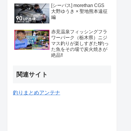
[シーバス] morethan CGS
大野ゆうき × 聖地熊本遠征
編
赤見温泉フィッシングフラ
ワーパーク（栃木県）ニジ
マス釣りが楽しすぎた❗️釣っ
た魚をその場で炭火焼きが
絶品‼️
関連サイト
釣りまとめアンテナ