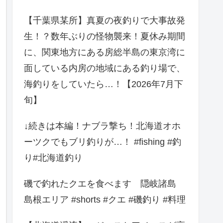
【千葉県某所】真夏の夜釣りで大事故発
生！？数年ぶりの怪物襲来！夏休み期間
に、関東地方にある房総半島の東京湾に
面している内房の地域にある釣り場で、
海釣りをしていたら…！【2026年7月下
旬】
↓続きは本編！ナブラ撃ち！北海道オホ
ーツクでもブリ釣りが…！ #fishing #釣
り#北海道釣り
磯で釣れたクエを食べます 隠岐諸島
島根エリア #shorts #クエ #磯釣り #料理