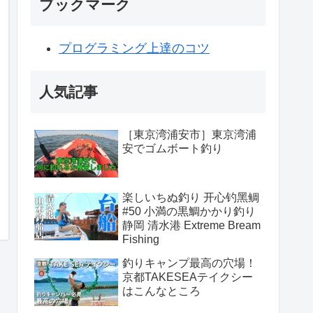
ブックマーク
プログラミング上達のコツ
人気記事
［東京湾浦安市］東京湾浦
安でゴムボート釣り
楽しいちぬ釣り 开心钓黑鲷
#50 小満の黒鯛かかり釣り
静岡 清水港 Extreme Bream
Fishing
釣りキャンプ最高の穴場！
京都TAKESEAテイクシー
はこんなところ