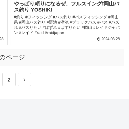
やっぱり頼りになるぜ、フルスイング❗️岡山バ
ス釣り YOSHIKI
#釣り #フィッシング #バス釣り #バスフィッシング #岡山
県 #岡山バス釣り #野池 #溜池 #ブラックバス #バス #バズ
れ #バズりたい #ばずれ #ばずりたい #岡山 #レイドジャパ
ン #レイド #raid #raidjapan ...
28
2024.03.28
のページ
2