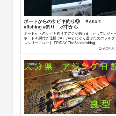
ボートからのサビキ釣り⑥ ＃short
#fishing #釣り 水中から
ボートからのサビキ釣りでアジが釣れました #プレジャ
ボート＃胴付き仕掛け#アジ#とにかく遊ぶためのフルグ
スソリッドロッド FRIDAY TheSolid#fishing
2024.03.
九州地方