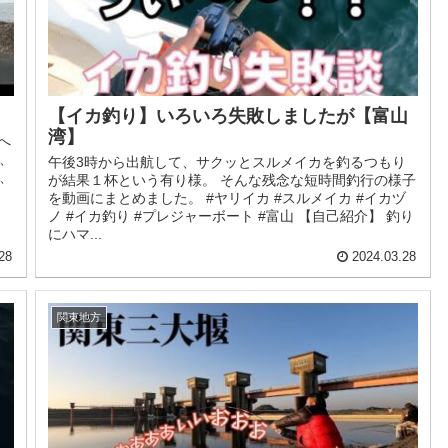
【イカ釣り】いろいろ失敗しましたが【富山
湾】
へ
、
午後3時から出航して、サクッとスルメイカを釣るつもり
、
が結果１杯という有り様。 そんな残念な短時間釣行の様子
を動画にまとめました。 #ヤリイカ #スルメイカ #イカヅ
ノ #イカ釣り #プレジャーボート #富山 【自己紹介】 釣り
にハマ...
28
2024.03.28
関東地方