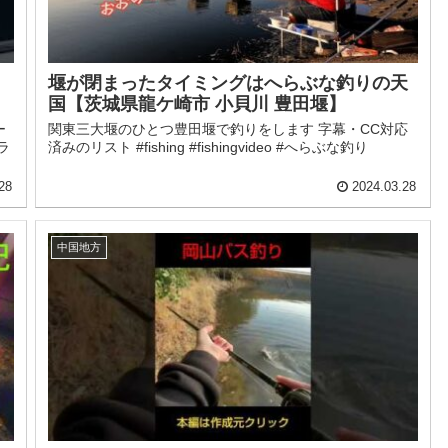
堰が閉まったタイミングはへらぶな釣りの天
国【茨城県龍ケ崎市 小貝川 豊田堰】
ー
関東三大堰のひとつ豊田堰で釣りをします 字幕・CC対応
ラ
済みのリスト #fishing #fishingvideo #へらぶな釣り
28
2024.03.28
中国地方