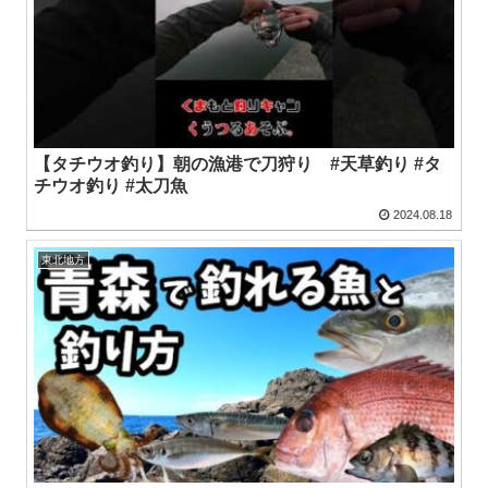
【タチウオ釣り】朝の漁港で刀狩り #天草釣り #タ
チウオ釣り #太刀魚
2024.08.18
東北地方