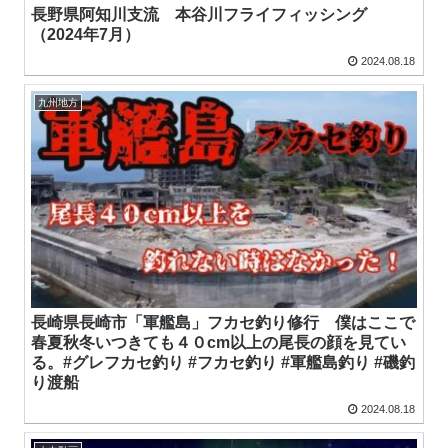
長野県阿知川支流 本谷川フライフィッシング
（2024年7月）
2024.08.18
九州地方
長崎県長崎市「軍艦島」フカセ釣り修行 僕はここで
春夏秋冬いつきても４０cm以上の尾長の顔を見てい
る。#グレフカセ釣り #フカセ釣り #軍艦島釣り #磯釣
り渡船
2024.08.18