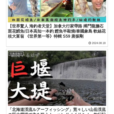
【世界驚人 海釣者天堂】加拿大行家帶路 搏鬥龍膽石
斑花鱈魚/日本高知一本釣 鰹魚半敲燒/泰國象島 軟絲花
枝大富翁 《世界第一等》特輯 S59 唐振剛
2024.08.18
北海道地方
「北海道渓流ルアーフィッシング」荒々しい山岳渓流