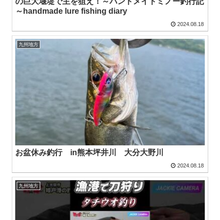
の巨大堰堤で主を狙え！～ハンドメイドミノー釣行記
～handmade lure fishing diary
2024.08.18
九州地方
お盆休み釣行 in熊本坪井川 大分大野川
2024.08.18
九州地方