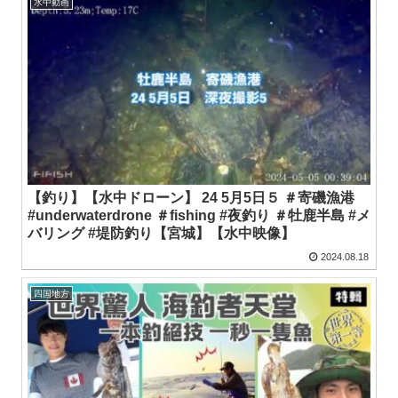
水中動画
【釣り】【水中ドローン】 24 5月5日５ ＃寄磯漁港
#underwaterdrone ＃fishing #夜釣り ＃牡鹿半島 #メ
バリング #堤防釣り【宮城】【水中映像】
2024.08.18
四国地方