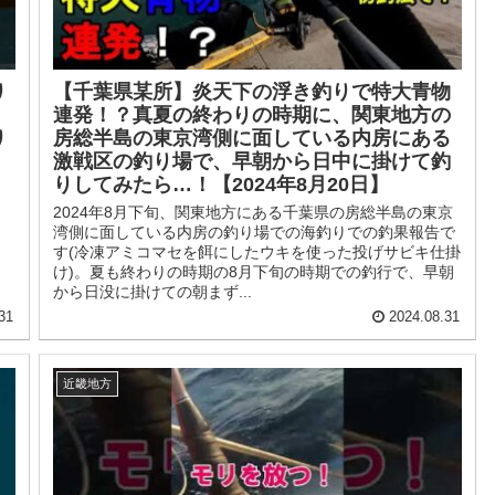
り
【千葉県某所】炎天下の浮き釣りで特大青物
連発！？真夏の終わりの時期に、関東地方の
り
房総半島の東京湾側に面している内房にある
激戦区の釣り場で、早朝から日中に掛けて釣
りしてみたら…！【2024年8月20日】
2024年8月下旬、関東地方にある千葉県の房総半島の東京
湾側に面している内房の釣り場での海釣りでの釣果報告で
す(冷凍アミコマセを餌にしたウキを使った投げサビキ仕掛
け)。夏も終わりの時期の8月下旬の時期での釣行で、早朝
から日没に掛けての朝まず...
31
2024.08.31
近畿地方