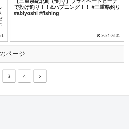
【三重県紀北町で釣り】プライベートビーチ
で投げ釣り！！&ハプニング！！ #三重県釣り
メ
#abiyoshi #fishing
大
ゼ
の
31
2024.08.31
のページ
3
4