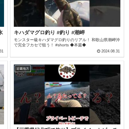
水
キハダマグロ釣り #釣り #潮岬
モンスター級キハダマグロ釣りのリアル！ 和歌山県潮岬沖
で完全フカセで狙う！ #shorts ◆本篇◆
31
2024.08.31
近畿地方