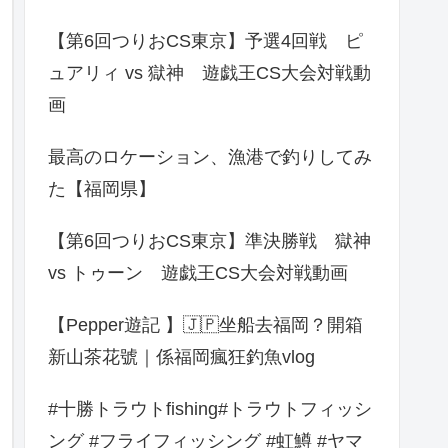
【第6回つりおCS東京】予選4回戦 ピ
ュアリィ vs 獄神 遊戯王CS大会対戦動
画
最高のロケーション、漁港で釣りしてみ
た【福岡県】
【第6回つりおCS東京】準決勝戦 獄神
vs トゥーン 遊戯王CS大会対戦動画
【Pepper遊記 】🇯🇵坐船去福岡？開箱
新山茶花號｜係福岡瘋狂釣魚vlog
#十勝トラウトfishing#トラウトフィッシ
ング #フライフィッシング #虹鱒 #ヤマ