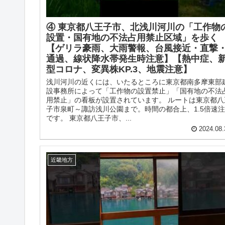
④ 東京都八王子市、北浅川河川の「工作物
設置・国有地の不法占用禁止区域」を歩く
【ゲリラ豪雨、大雨警報、台風接近・直撃
通過、線状降水帯発生時注意】【熱中症、
型コロナ、変異株KP.3、地震注意】
浅川河川の近くには、いたるところに東京都南多摩東部
設事務所によって「工作物の設置禁止」「国有地の不法
用禁止」の看板が設置されています。 ルートは東京都八
子市泉町～諏訪浅川公園まで。時間の都合上、1.5倍速
です。 東京都八王子市、...
2024.08.
近畿地方