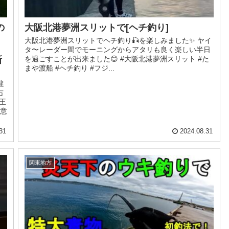
の
大阪北港夢洲スリットで[ヘチ釣り]
大阪北港夢洲スリットでヘチ釣り🎣を楽しみました✨ ヤイ
・
タ〜レーダー間でモーニングからアタリも良く楽しい半日
新
を過ごすことが出来ました😊 #大阪北港夢洲スリット #た
まや渡船 #ヘチ釣り #フジ...
建
占
王
注意
31
2024.08.31
関東地方