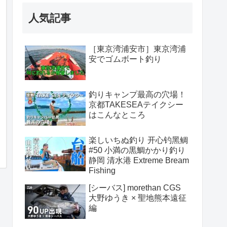
人気記事
［東京湾浦安市］東京湾浦
安でゴムボート釣り
釣りキャンプ最高の穴場！
京都TAKESEAテイクシー
はこんなところ
楽しいちぬ釣り 开心钓黑鲷
#50 小満の黒鯛かかり釣り
静岡 清水港 Extreme Bream
Fishing
[シーバス] morethan CGS
大野ゆうき × 聖地熊本遠征
編