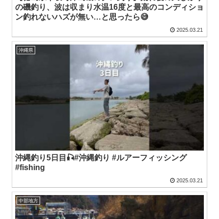
の磯釣り、波は収まり水温16度と最高のコンディショ
ン釣れないハズが無い…と思ったら😅
2025.03.21
沖縄県
沖縄釣り5日目🎣#沖縄釣り #ルアーフィッシング
#fishing
2025.03.21
中部地方