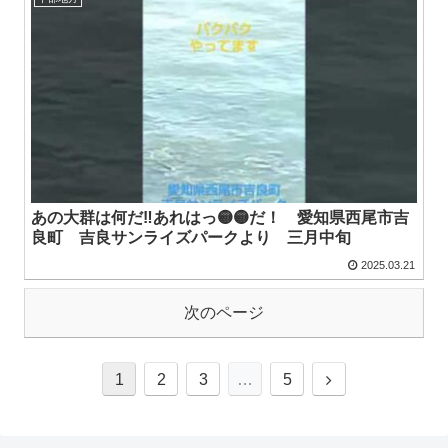
あの大群は何だ‼️あれはっ🟡🟡だ！ 愛知県西尾市吉
良町 吉良サンライズパークより 三月中旬
2025.03.21
次のページ
1
2
3
…
5