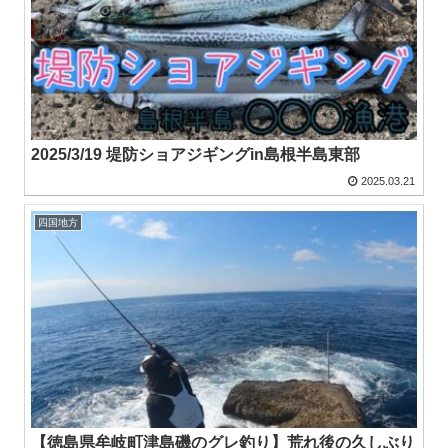
2025/3/19 堤防ショアジギングin島根半島東部
2025.03.21
四国地方
【徳島県牟岐町津島磯のグレ釣り】荒れ後の久しぶり