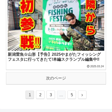
新潟雷魚☆山形【予告】2025やまがたフィッシング
フェスタに行ってきたて!本編スクランブル編集中‼
2025.03.24
次のページ
1
2
3
…
5