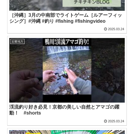
［沖縄］3月の中南部でライトゲーム［ルアーフィッ
シング］#沖縄 #釣り #fishing #fishingvideo
2025.03.24
近畿地方
渓流釣り好き必見！京都の美しい自然とアマゴの躍
動！ #shorts
2025.03.24
中部地方