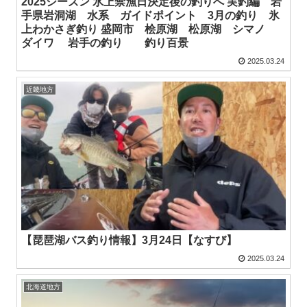
2025シーズン 氷上禁漁日決定後の釣りへ 実釣編 岩
手県岩洞湖 水系 ガイドポイント 3月の釣り 氷
上わかさぎ釣り 盛岡市 桧原湖 松原湖 シマノ
ダイワ 岩手の釣り 釣り百景
2025.03.24
近畿地方
【琵琶湖バス釣り情報】3月24日【なすび】
2025.03.24
北海道地方