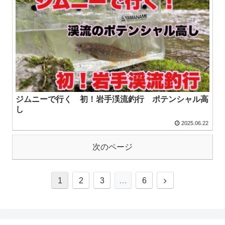
ジムニーで行く 初！岩手渓流釣行 ポテンシャル高
し
2025.06.22
次のページ
1
2
3
…
6