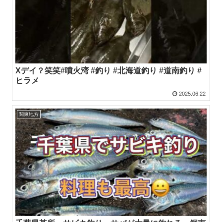
Xデイ？笑笑#噴火湾 #釣り #北海道釣り #道南釣り #
ヒラメ
2025.06.22
関東地方