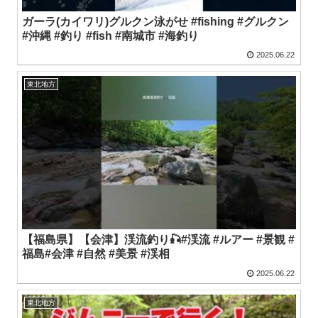
ガーラ(カイワリ)グルクン泳がせ #fishing #グルクン
#沖縄 #釣り #fish #南城市 #海釣り
2025.06.22
東北地方
【福島県】【会津】渓流釣り🎣#渓流 #ルアー #景観 #
福島#会津 #自然 #美景 #渓相
2025.06.22
東北地方