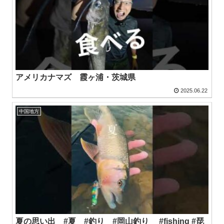
アメリカナマズ 霞ヶ浦・茨城県
2025.06.22
中国地方
夏の思い出 #夏 #釣り #岡山釣り #fishing #琵