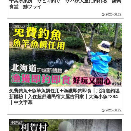
千葉県某所 サビキ釣り サバが大量に釣れる 鋸南
食堂 鯵フライ
2025.06.22
北海道地方
免費釣魚✚魚竿魚餌任用✚漁獲即釣即食┃北海道釣堀
新體驗┃入住超舒適民宿大屋吉田家┃大漁小魚#284
┃中文字幕
2025.06.22
中部地方