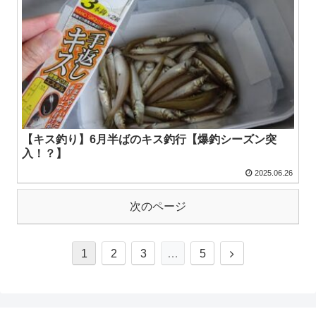
【キス釣り】6月半ばのキス釣行【爆釣シーズン突
入！？】
2025.06.26
次のページ
1
2
3
…
5