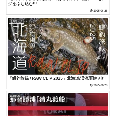
グをぶち込む!!!
2025.06.26
北海道地方
「鱒釣旅録 / RAW CLIP 2025」北海道/渓流雨鱒🇯🇵
2025.06.26
近畿地方