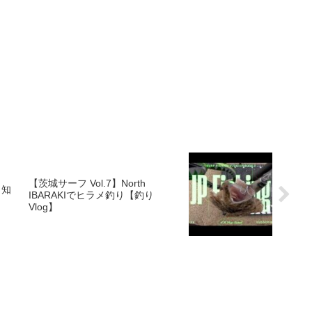
【茨城サーフ Vol.7】North
 知
IBARAKIでヒラメ釣り【釣り
Vlog】