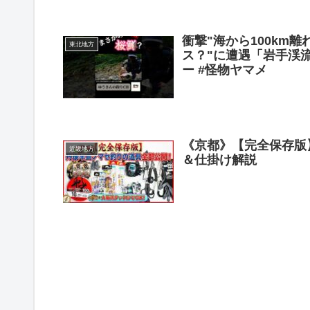
衝撃"海から100km
東北地方
ス？"に遭遇「岩手渓流ル
ー #怪物ヤマメ
《京都》【完全保存版
近畿地方
＆仕掛け解説