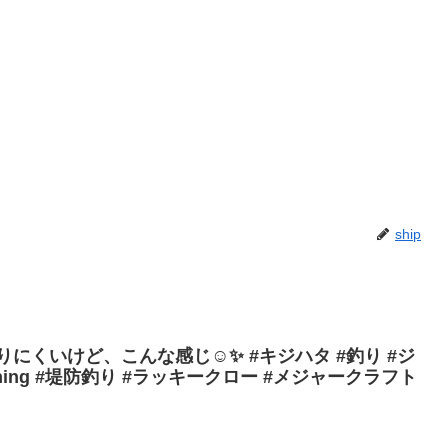
ship
にくいけど、こんな感じ☺︎✨ #キジハタ #釣り #ジ
shing #堤防釣り #ラッキークロー #メジャークラフト