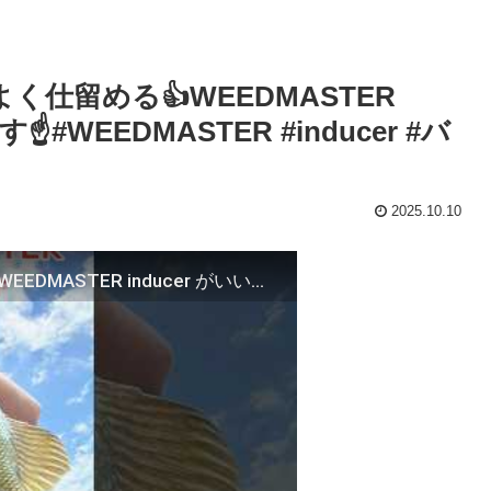
仕留める👍WEEDMASTER
️#WEEDMASTER #inducer #バ
2025.10.10
【バス釣り】釣行1時間で効率よく仕留める👍WEEDMASTER inducer がいい仕事してくれます☝️#WEEDMASTER #inducer #バス釣り #riprap @riprap