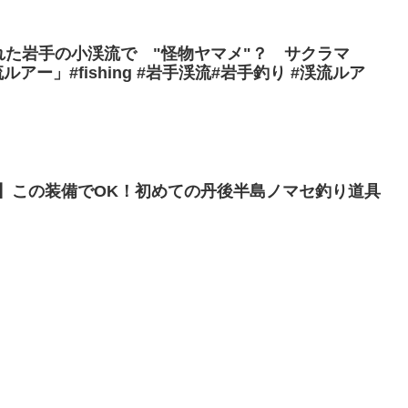
離れた岩手の小渓流で "怪物ヤマメ"？ サクラマ
アー」#fishing #岩手渓流#岩手釣り #渓流ルア
】この装備でOK！初めての丹後半島ノマセ釣り道具