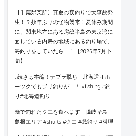
【千葉県某所】真夏の夜釣りで大事故発
生！？数年ぶりの怪物襲来！夏休み期間
に、関東地方にある房総半島の東京湾に
面している内房の地域にある釣り場で、
海釣りをしていたら…！【2026年7月下
旬】
↓続きは本編！ナブラ撃ち！北海道オホ
ーツクでもブリ釣りが…！ #fishing #釣
り#北海道釣り
磯で釣れたクエを食べます 隠岐諸島
島根エリア #shorts #クエ #磯釣り #料理