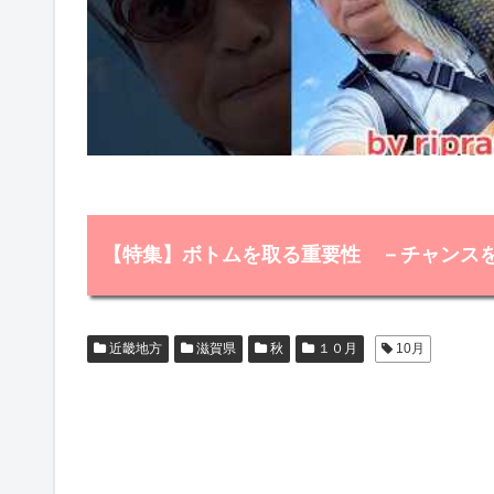
【特集】ボトムを取る重要性 －チャンス
近畿地方
滋賀県
秋
１０月
10月