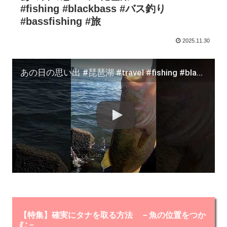
#fishing #blackbass #バス釣り
#bassfishing #旅
2025.11.30
あの日の思い出 #琵琶湖 #travel #fishing #blackbass #バス釣り #bassfishing #旅
【特集】確実にタナを取る方法 －魚の位置をつか
む－