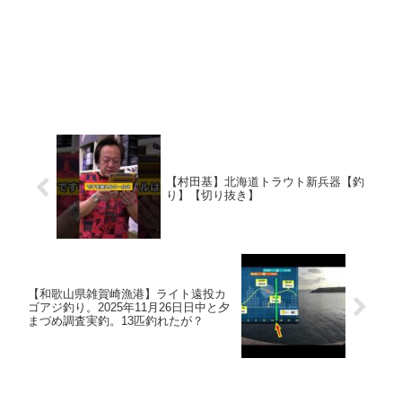
【村田基】北海道トラウト新兵器【釣
り】【切り抜き】
【和歌山県雑賀崎漁港】ライト遠投カ
ゴアジ釣り。2025年11月26日日中と夕
まづめ調査実釣。13匹釣れたが？