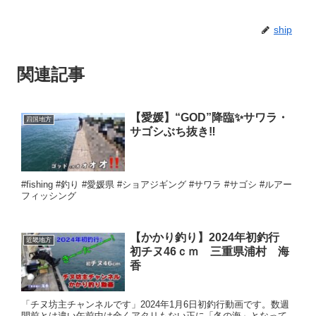
ship
関連記事
【愛媛】“GOD”降臨✨サワラ・
四国地方
サゴシぶち抜き‼️
#fishing #釣り #愛媛県 #ショアジギング #サワラ #サゴシ #ルアー
フィッシング
【かかり釣り】2024年初釣行
近畿地方
初チヌ46ｃｍ 三重県浦村 海
香
「チヌ坊主チャンネルです」2024年1月6日初釣行動画です。数週
間前とは違い午前中は全くアタリもない正に「冬の海」となって