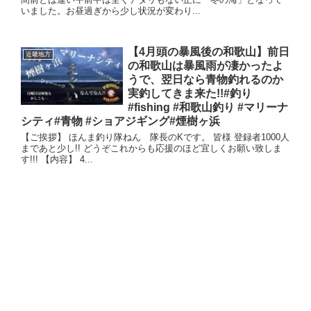
いました。お昼過ぎから少し状況が変わり...
【4月頭の暴風後の和歌山】前日
近畿地方
の和歌山は暴風雨が凄かったよ
うで、翌日なら青物釣れるのか
実釣してきま来た!!#釣り
#fishing #和歌山釣り #マリーナ
シティ#青物 #ショアジギング#煙樹ヶ浜
【ご挨拶】 ほんま釣り隊ねん 隊長のKです。 皆様 登録者1000人
まであと少し!! どうぞこれからも応援のほど宜しくお願い致しま
す!!! 【内容】 4...