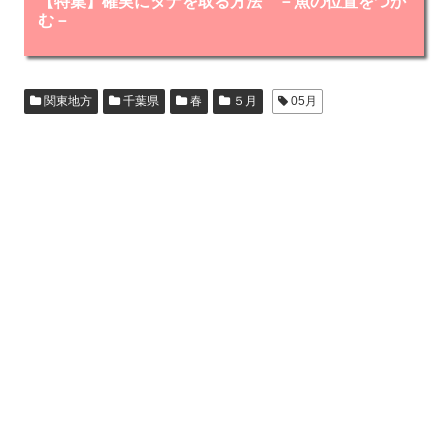
【特集】確実にタナを取る方法 －魚の位置をつか
む－
関東地方
千葉県
春
５月
05月