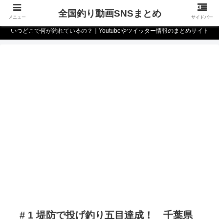
全国釣り動画SNSまとめ
メニュー
サイドバー
いつどこで何が釣れているの？｜Youtubeやツイッター情報のまとめサイト
# 1 堤防で投げ釣り五目達成！ 千葉県