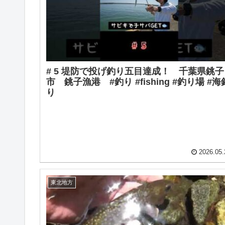
# 5 堤防で投げ釣り五目達成！ 千葉県銚子
市 銚子漁港 #釣り #fishing #釣り場 #海
り
2026.05.
東北地方