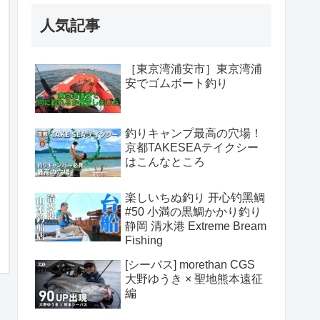
人気記事
［東京湾浦安市］東京湾浦
安でゴムボート釣り
釣りキャンプ最高の穴場！
京都TAKESEAテイクシー
はこんなところ
楽しいちぬ釣り 开心钓黑鲷
#50 小満の黒鯛かかり釣り
静岡 清水港 Extreme Bream
Fishing
[シーバス] morethan CGS
大野ゆうき × 聖地熊本遠征
編