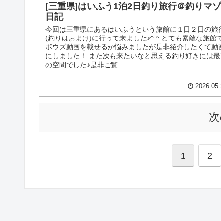
[三重県]はいふう1泊2日釣り旅行＠釣りマゾ
日記
今回は三重県にあるはいふうという旅館に１日２日の旅
(釣りはおまけ)に行って来ました♪^ ^ とても素敵な旅館
ボウズ動画を載せるか悩みましたが是非紹介したくて動
にしました！ また次も来たいなと思える釣り好きには最
の空間でした♪是非ご覧...
2026.05.
次
1
2