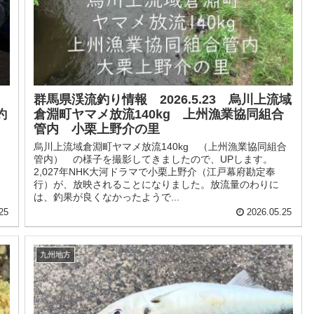
群馬県渓流釣り情報 2026.5.23 烏川上流域
釣
倉淵町ヤマメ放流140kg 上州漁業協同組合
管内 小栗上野介の里
烏川上流域倉淵町ヤマメ放流140kg （上州漁業協同組合
管内） の様子を撮影してきましたので、UPします。
2,027年NHK大河ドラマで小栗上野介（江戸幕府勘定奉
行）が、放映されることになりました。放流量のわりに
は、釣果が良くなかったようで...
25
2026.05.25
九州地方