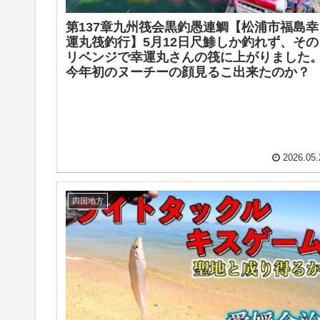
第137章九州筏会黒釣愚連鯛【松浦市福島幸
運丸筏釣行】5月12日尺鯵しか釣れず、その
リベンジで幸運丸さんの筏に上がりました
今年初のヌーチーの顔見るこ出来たのか？
2026.05.
四国地方