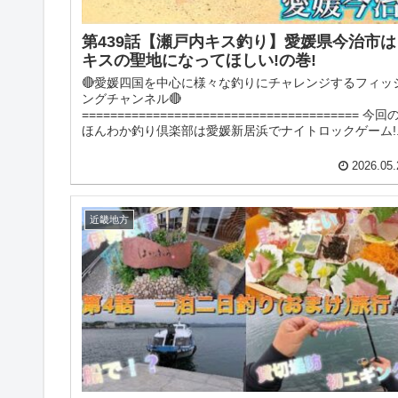
第439話【瀬戸内キス釣り】愛媛県今治市は
キスの聖地になってほしい!の巻!
🔴愛媛四国を中心に様々な釣りにチャレンジするフィッ
ングチャンネル🔴
======================================= 今回
ほんわか釣り倶楽部は愛媛新居浜でナイトロックゲーム!..
2026.05.
近畿地方