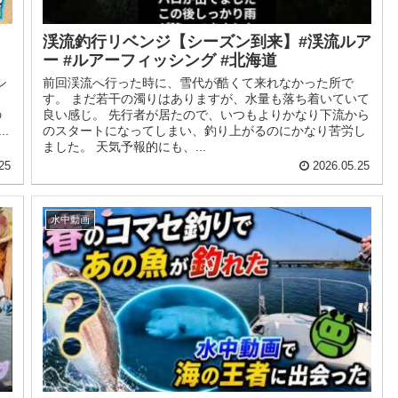
渓流釣行リベンジ【シーズン到来】#渓流ルア
ー #ルアーフィッシング #北海道
シ
前回渓流へ行った時に、雪代が酷くて来れなかった所で
す。 まだ若干の濁りはありますが、水量も落ち着いていて
の
良い感じ。 先行者が居たので、いつもよりかなり下流から
.
のスタートになってしまい、釣り上がるのにかなり苦労し
ました。 天気予報的にも、...
25
2026.05.25
水中動画