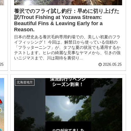
養沢でのフライ試し釣行：早めに切り上げた
訳/Trout Fishing at Yozawa Stream:
。
Beautiful Fins & Leaving Early for a
Reason.
日本の歴史ある養沢毛鉤専用釣場での、美しい初夏のフラ
イフィッシング！ 今回は、解禁日から使っている信頼の
「フラッターニンフ」が、タフな夏の状況でも通用するか
テストします。ヒレの綺麗な見事なヤマメから、引きの強
いニジマスまで、川は期待を裏切り...
25
2026.05.25
北海道地方