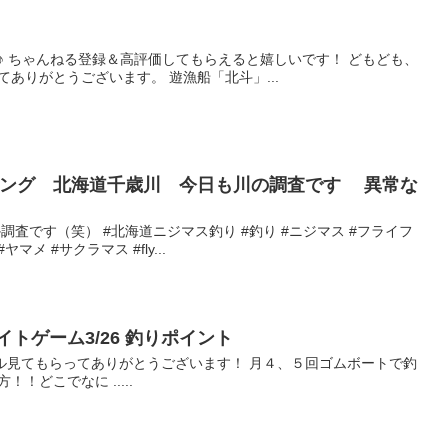
♪ ちゃんねる登録＆高評価してもらえると嬉しいです！ どもども、
ありがとうございます。 遊漁船「北斗」...
ッシング 北海道千歳川 今日も川の調査です 異常な
調査です（笑） #北海道ニジマス釣り #釣り #ニジマス #フライフ
マメ #サクラマス #fly...
トゲーム3/26 釣りポイント
anチャンネル見てもらってありがとうございます！ 月４、５回ゴムボートで釣
！！どこでなに .....