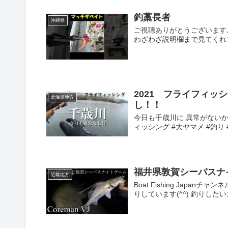
釣藁長者
沖縄県
ご視聴ありがとうございます
わざわざ説明欄まで見てくれて
2021 フライフィ
北海道地方
し！！
今日も千歳川に 異常がないか
ィッシング #大ヤマメ #釣り #ヤ
福井県敦賀シーバスナイ
近畿地方
Boat Fishing Jap
りしています(^^) 釣りしたい方