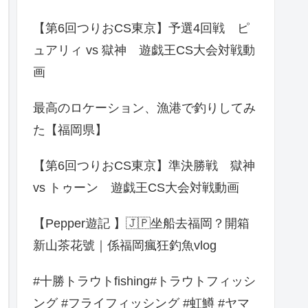
【第6回つりおCS東京】予選4回戦 ピ
ュアリィ vs 獄神 遊戯王CS大会対戦動
画
最高のロケーション、漁港で釣りしてみ
た【福岡県】
【第6回つりおCS東京】準決勝戦 獄神
vs トゥーン 遊戯王CS大会対戦動画
【Pepper遊記 】🇯🇵坐船去福岡？開箱
新山茶花號｜係福岡瘋狂釣魚vlog
#十勝トラウトfishing#トラウトフィッシ
ング #フライフィッシング #虹鱒 #ヤマ