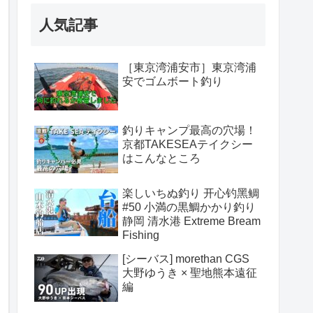
人気記事
［東京湾浦安市］東京湾浦
安でゴムボート釣り
釣りキャンプ最高の穴場！
京都TAKESEAテイクシー
はこんなところ
楽しいちぬ釣り 开心钓黑鲷
#50 小満の黒鯛かかり釣り
静岡 清水港 Extreme Bream
Fishing
[シーバス] morethan CGS
大野ゆうき × 聖地熊本遠征
編