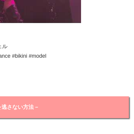
ジェル
#bikini #model
を逃さない方法－