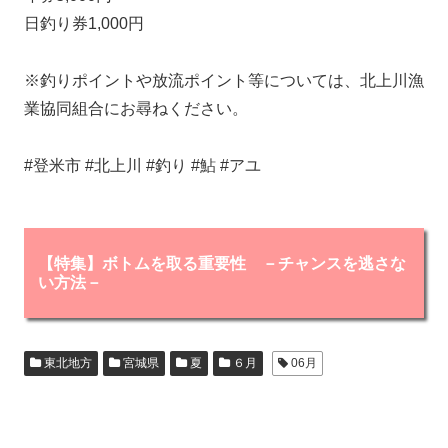
日釣り券1,000円
※釣りポイントや放流ポイント等については、北上川漁
業協同組合にお尋ねください。
#登米市 #北上川 #釣り #鮎 #アユ
【特集】ボトムを取る重要性 －チャンスを逃さな
い方法－
東北地方
宮城県
夏
６月
06月