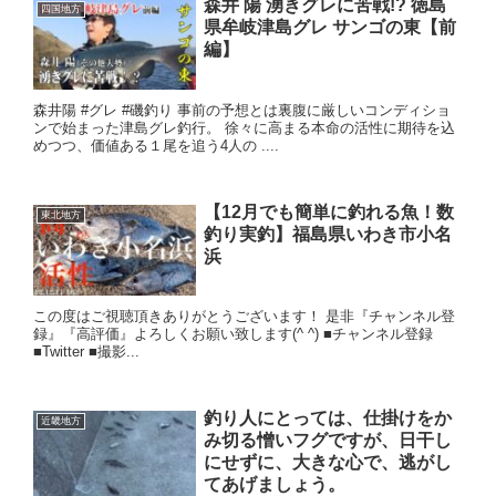
森井 陽 湧きグレに苦戦!? 徳島
四国地方
県牟岐津島グレ サンゴの東【前
編】
森井陽 #グレ #磯釣り 事前の予想とは裏腹に厳しいコンディショ
ンで始まった津島グレ釣行。 徐々に高まる本命の活性に期待を込
めつつ、価値ある１尾を追う4人の ....
【12月でも簡単に釣れる魚！数
東北地方
釣り実釣】福島県いわき市小名
浜
この度はご視聴頂きありがとうございます！ 是非『チャンネル登
録』『高評価』よろしくお願い致します(^ ^) ■チャンネル登録
■Twitter ■撮影...
釣り人にとっては、仕掛けをか
近畿地方
み切る憎いフグですが、日干し
にせずに、大きな心で、逃がし
てあげましょう。