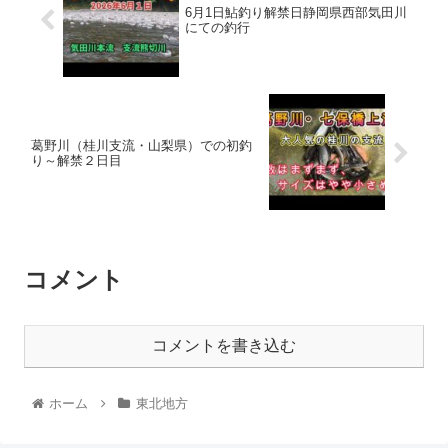
6月1日鮎釣り解禁日静岡県西部気田川
にての釣行
葛野川（桂川支流・山梨県）での初釣
り～解禁２日目
コメント
コメントを書き込む
ホーム
東北地方