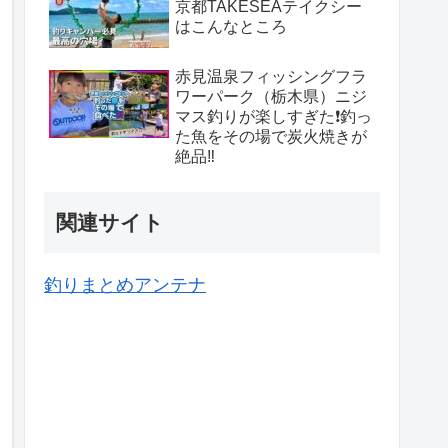
京都TAKESEAテイクシー
はこんなところ
赤見温泉フィッシングフラ
ワーパーク（栃木県）ニジ
マス釣りが楽しすぎた❗️釣っ
た魚をその場で炭火焼きが
絶品‼️
関連サイト
釣りまとめアンテナ