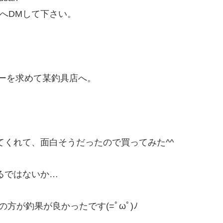
』へDMして下さい。
ターを求めて某釣具店へ。
くれて、面白そうだったので買ってみた^^
るではないか…
方が釣果が良かったです(=ﾟωﾟ)ﾉ