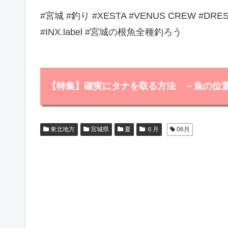
#宮城 #釣り #XESTA #VENUS CREW #
#INX.label #宮城の根魚全種釣ろう
【特集】確実にタナを取る方法 －魚の位
東北地方
宮城県
夏
６月
06月