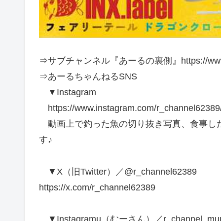
⇒サブチャンネル『あーるの裏側』https://www.you
⇒あーるちゃんねるSNS
▼Instagram
https://www.instagram.com/r_channel62389
動画上で釣った魚の切り抜き写真、食事した
す♪
▼X（旧Twitter）／@r_channel62389
https://x.com/r_channel62389
▼Instagramu（むーさん）／r_channel_mu