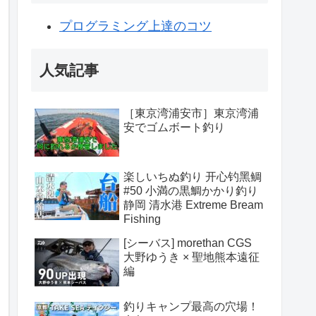
プログラミング上達のコツ
人気記事
［東京湾浦安市］東京湾浦
安でゴムボート釣り
楽しいちぬ釣り 开心钓黑鲷
#50 小満の黒鯛かかり釣り
静岡 清水港 Extreme Bream
Fishing
[シーバス] morethan CGS
大野ゆうき × 聖地熊本遠征
編
釣りキャンプ最高の穴場！