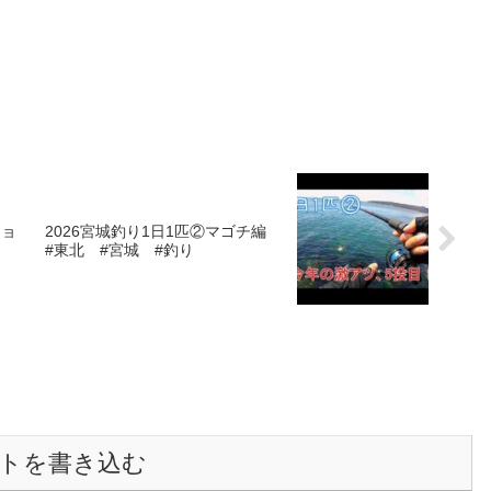
ショ
2026宮城釣り1日1匹②マゴチ編
#東北 #宮城 #釣り
トを書き込む