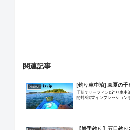
関連記事
[釣り車中泊] 真夏の
関東地方
千葉でサーフィン&釣り車中泊し
開封&試乗インプレッションを
【岩手釣り】五目釣り