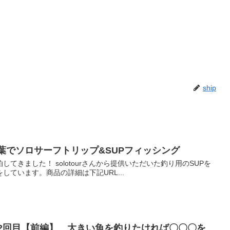
ship
千葉でソロサーフトリップ&SUPフィッシング
てきました！ solotourさんから提供いただいた釣り用のSUPを
しています。商品の詳細は下記URL...
2回目【前編】 大きい魚を釣りたければ〇〇〇を