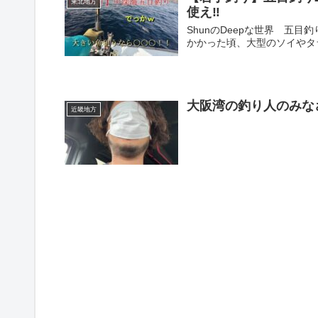
東北地方
使え‼
ShunのDeepな世界 五
かかった頃、大型のソイやタラを
大阪湾の釣り人のみな
近畿地方