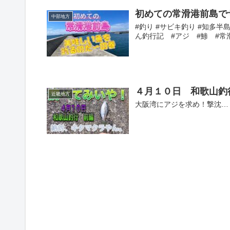
初めての常滑港前島でサビキ
中部地方
#釣り #サビキ釣り #知多半島
ん釣行記 #アジ #鯵 #常
４月１０日 和歌山釣
近畿地方
大阪湾にアジを求め！撃沈…