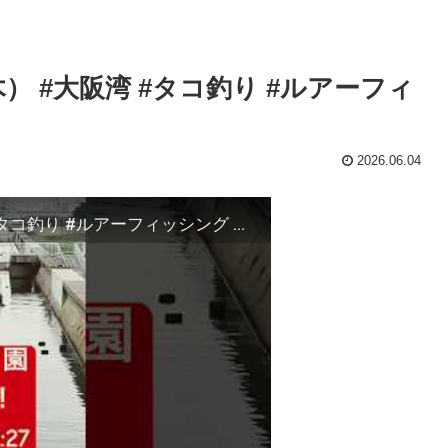
） #大阪湾 #タコ釣り #ルアーフィ
2026.06.04
南港魚つり園釣果速報！6/4（木） #大阪湾 #タコ釣り #ルアーフィッシング #釣り場 #堤防釣り