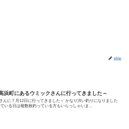
ship
高浜町にあるウミックさんに行ってきました～
さんに７月12日に行ってきました～ かなり渋い釣りになりました
ている日は複数枚釣っている方もいらっしゃいま...