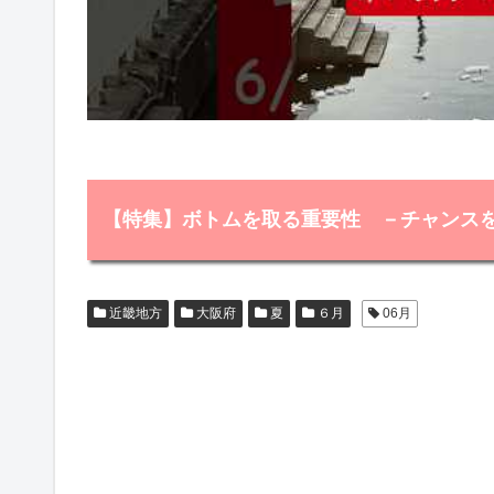
【特集】ボトムを取る重要性 －チャンス
近畿地方
大阪府
夏
６月
06月