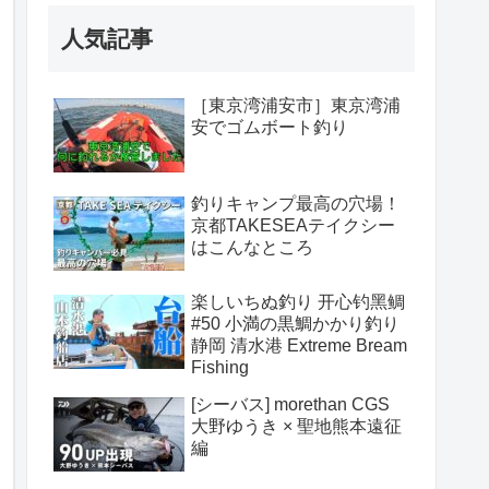
人気記事
［東京湾浦安市］東京湾浦
安でゴムボート釣り
釣りキャンプ最高の穴場！
京都TAKESEAテイクシー
はこんなところ
楽しいちぬ釣り 开心钓黑鲷
#50 小満の黒鯛かかり釣り
静岡 清水港 Extreme Bream
Fishing
[シーバス] morethan CGS
大野ゆうき × 聖地熊本遠征
編