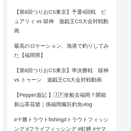
【第6回つりおCS東京】予選4回戦 ピ
ュアリィ vs 獄神 遊戯王CS大会対戦動
画
最高のロケーション、漁港で釣りしてみ
た【福岡県】
【第6回つりおCS東京】準決勝戦 獄神
vs トゥーン 遊戯王CS大会対戦動画
【Pepper遊記 】🇯🇵坐船去福岡？開箱
新山茶花號｜係福岡瘋狂釣魚vlog
#十勝トラウトfishing#トラウトフィッシ
ング #フライフィッシング #虹鱒 #ヤマ