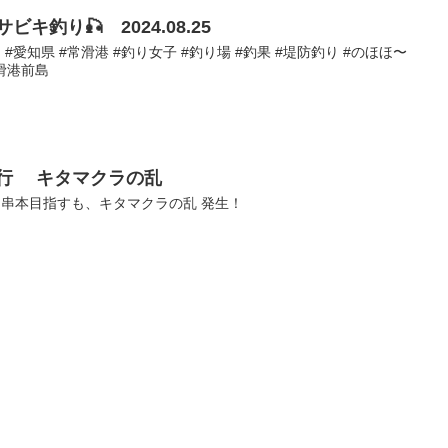
釣り🎣 2024.08.25
 #愛知県 #常滑港 #釣り女子 #釣り場 #釣果 #堤防釣り #のほほ〜
滑港前島
行 キタマクラの乱
 串本目指すも、キタマクラの乱 発生！