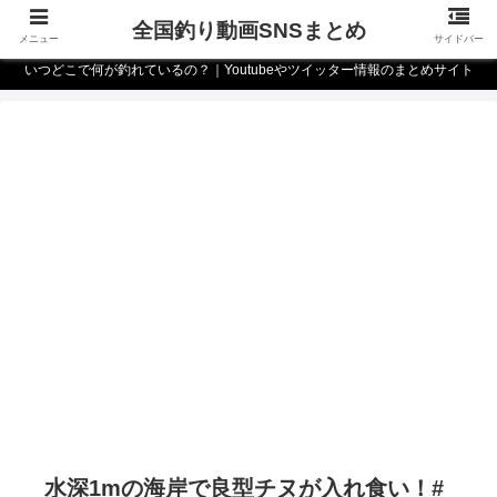
全国釣り動画SNSまとめ
メニュー
サイドバー
いつどこで何が釣れているの？｜Youtubeやツイッター情報のまとめサイト
水深1mの海岸で良型チヌが入れ食い！#