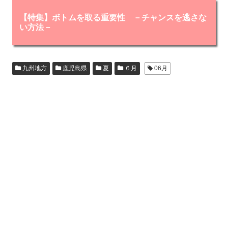
【特集】ボトムを取る重要性 －チャンスを逃さな
い方法－
九州地方
鹿児島県
夏
６月
06月