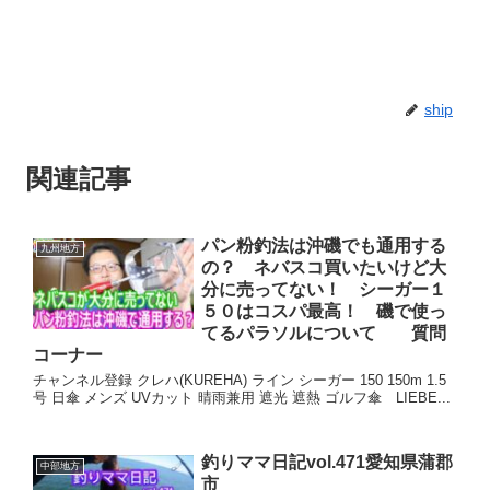
ship
関連記事
パン粉釣法は沖磯でも通用する
九州地方
の？ ネバスコ買いたいけど大
分に売ってない！ シーガー１
５０はコスパ最高！ 磯で使っ
てるパラソルについて 質問
コーナー
チャンネル登録 クレハ(KUREHA) ライン シーガー 150 150m 1.5
号 日傘 メンズ UVカット 晴雨兼用 遮光 遮熱 ゴルフ傘 LIEBE...
釣りママ日記vol.471愛知県蒲郡
中部地方
市