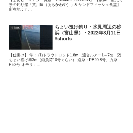
景の釣り船「荒川屋（あらかわや）」& サンドフィッシュ食堂】
所在地：〒...
ちょい投げ釣り・氷見周辺の砂
中部地方
浜（富山県）・2022年8月11日
#shorts
【仕掛け】 竿： (1)トラウトロッド1.8m（適合ルアー1～7g） (2)
ちょい投げ竿3m（錘負荷10号ぐらい） 道糸：PE20.8号、力糸
PE2号 オモリ：...