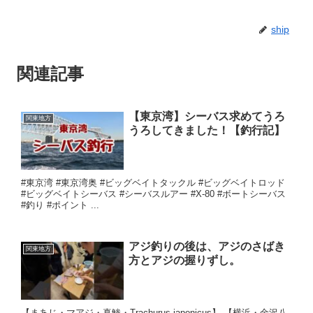
ship
関連記事
【東京湾】シーバス求めてうろ
関東地方
うろしてきました！【釣行記】
#東京湾 #東京湾奥 #ビッグベイトタックル #ビッグベイトロッド
#ビッグベイトシーバス #シーバスルアー #X-80 #ボートシーバス
#釣り #ポイント ...
アジ釣りの後は、アジのさばき
関東地方
方とアジの握りずし。
【まあじ・マアジ・真鯵・Trachurus japonicus】 【横浜・金沢八