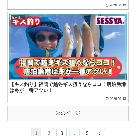
2026.01.13
九州地方
【キス釣り】福岡で越冬ギス狙うならココ！唐泊漁港
は冬が一番アツい！
2026.01.13
次のページ
1
2
3
…
5