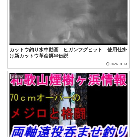
カットウ釣り水中動画 ヒガンフグヒット 使用仕掛
け新カットウ革命餌串伝説
2026.01.13
近畿地方