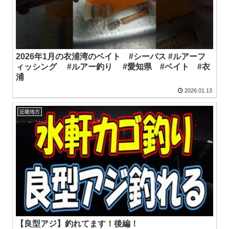
2026年1月の衣浦湾のベイト #シーバス #ルアーフ
ィッシング #ルアー釣り #愛知県 #ベイト #衣
浦
2026.01.13
近畿地方
【良型アジ】釣れてます！後編！