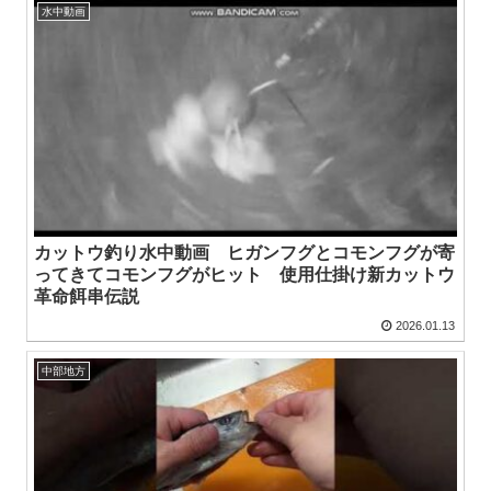
水中動画
カットウ釣り水中動画 ヒガンフグとコモンフグが寄
ってきてコモンフグがヒット 使用仕掛け新カットウ
革命餌串伝説
2026.01.13
中部地方