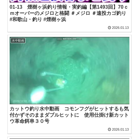
01-13 煙樹ヶ浜釣り情報・実釣編【第1493回】70ｃ
ｍオーバーのメジロと格闘 ＃メジロ ＃遠投カゴ釣り
#和歌山・釣り #煙樹ヶ浜
2026.01.13
水中動画
カットウ釣り水中動画 コモンフグがヒットするも気
付かずそのままダブルヒットに 使用仕掛け新カット
ウ革命餌串３０号
2026.01.13