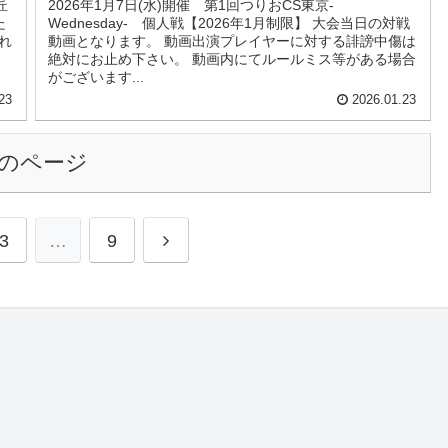
匠
2026年1月7日(水)開催 第1回つりおCS東京-
た
Wednesday- 個人戦【2026年1月制限】 大会当日の対戦
れ
動画となります。 動画出演プレイヤーに対する誹謗中傷は
絶対にお止め下さい。 動画内にてルールミス等がある場合
がございます...
23
2026.01.23
のページ
3
…
9