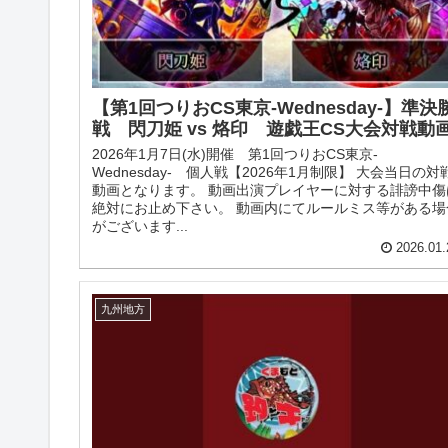
【第1回つりおCS東京-Wednesday-】準決
戦 閃刀姫 vs 烙印 遊戯王CS大会対戦動
2026年1月7日(水)開催 第1回つりおCS東京-
Wednesday- 個人戦【2026年1月制限】 大会当日の対
動画となります。 動画出演プレイヤーに対する誹謗中傷
絶対にお止め下さい。 動画内にてルールミス等がある場
がございます...
2026.01.
九州地方