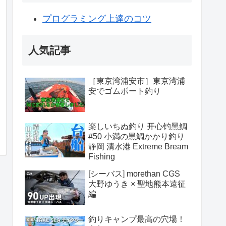
プログラミング上達のコツ
人気記事
［東京湾浦安市］東京湾浦
安でゴムボート釣り
楽しいちぬ釣り 开心钓黑鲷
#50 小満の黒鯛かかり釣り
静岡 清水港 Extreme Bream
Fishing
[シーバス] morethan CGS
大野ゆうき × 聖地熊本遠征
編
釣りキャンプ最高の穴場！