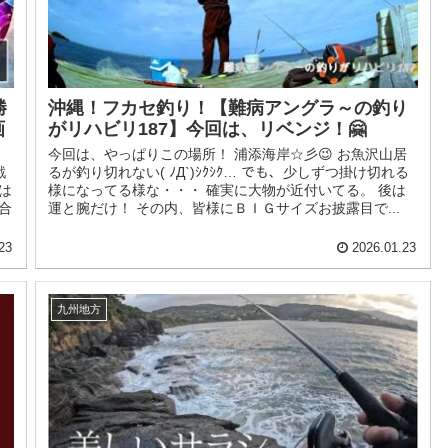
勝
沖縄！フカセ釣り！【難病アングラ～の釣り
画
がリハビリ187】今回は、リベンジ！🤗
今回は、やっぱりこの場所！ 浦添海岸☆彡😉 お魚沢山居
戦
るが釣り切れない( ﾉД`)ｼｸｼｸ… でも、少しずつ掛け切れる
は
様になってる様な・・・ 確実に大物が近付いてる。 後は
合
運と腕だけ！ その内、皆様にＢＩＧサイズお披露目で...
23
2026.01.23
九州地方