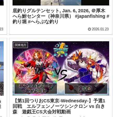
底釣りグルテンセット, Jan. 6, 2026, ＠厚木
へら鮒センター（神奈川県） #japanfishing #
釣り堀 #へらぶな釣り
23
2026.01.23
関東地方
島
【第1回つりおCS東京-Wednesday-】予選1
最
回戦 エルフェンノーツシンクロン vs 白き
森 遊戯王CS大会対戦動画