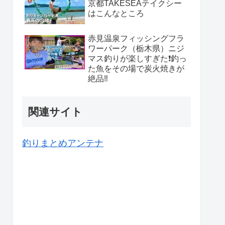
京都TAKESEAテイクシー
はこんなところ
赤見温泉フィッシングフラ
ワーパーク（栃木県）ニジ
マス釣りが楽しすぎた❗️釣っ
た魚をその場で炭火焼きが
絶品‼️
関連サイト
釣りまとめアンテナ