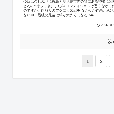
今回は久しぶりに桜島と鹿児島市内の間にある神瀬に師
と2人で行ってきました🎣 コンディションは悪くなかっ
のですが、餌取りのフグに大苦戦🐡 なかなか釣果があげ
ない中、最後の最後に竿が大きくしなる!&#x...
2026.01.
次
1
2