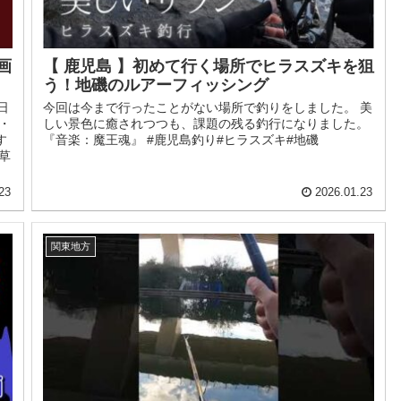
画
【 鹿児島 】初めて行く場所でヒラスズキを狙
う！地磯のルアーフィッシング
日
今回は今まで行ったことがない場所で釣りをしました。 美
・
しい景色に癒されつつも、課題の残る釣行になりました。
す
『音楽：魔王魂』 #鹿児島釣り#ヒラスズキ#地磯
草
23
2026.01.23
関東地方