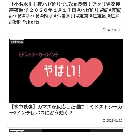
【小名木川】夜ハゼ釣りで17cm良型！アタリ連発極
寒夜遊び ２０２６年１月１７日 #ハゼ釣り #鯊 #真鯊
#ハゼ #マハゼ #釣り #小名木川 #東京 #江東区 #江戸
#夜釣 #shorts
2026.01.19
水中動画
【水中映像】カマスが反応した理由｜ミドストシーカ
ー3インチはバスにどう効く？
2026.01.19