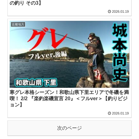
の釣り その3】
2026.01.19
近畿地方
寒グレ本格シーズン！和歌山県下里エリアで冬磯を満
喫！ 2/2 『楽釣楽磯宣言 20』＜フルver＞【釣りビジ
ョン】
2026.01.19
次のページ