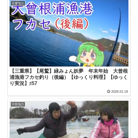
近畿地方
【三重県】【尾鷲】緑みょん妖夢 年末年始 大曾根
浦漁港フカセ釣り（後編）【ゆっくり料理】【ゆっく
り実況】♯57
2026.01.19
中部地方