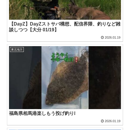
【DayZ】DayZストサバ構想、配信界隈、釣りなど雑
談しつつ【大分 01/19】
2026.01.19
東北地方
福島県相馬港楽しもう投げ釣り❕
2026.01.19